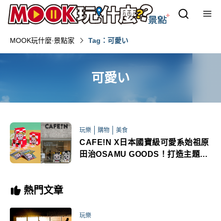
MOOK玩什麼‧景點家
Tag：可愛い
可愛い
玩樂
購物
美食
CAFE!N X日本國寶級可愛系始祖原
田治OSAMU GOODS！打造主題門
市KAWAII新年禮盒登場
熱門文章
玩樂