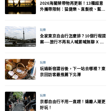
2026海關禁帶物再更新！13種超意
外攜帶限制：猛健樂、直髮梳、藍牙
耳機、暖暖包都有事！最高還罰百
萬！注意事項一次看！
玩樂
全家東京自由行怎麼排？10個行程提
案──旅行不再有人喊累喊無聊 X 爸
媽小孩都能找到喜歡的好玩法！
玩樂
玩過新宿澀谷後，下一站去哪裡？東
京回訪客最推薦下北澤
玩樂
京都自由行不用一直趕！遠離人潮更
好玩！