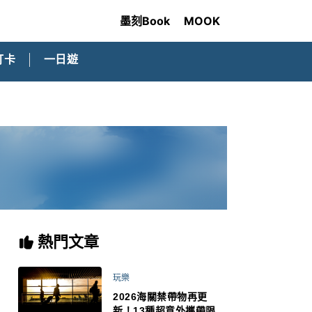
墨刻Book
MOOK
打卡
一日遊
熱門文章
玩樂
2026海關禁帶物再更
新！13種超意外攜帶限