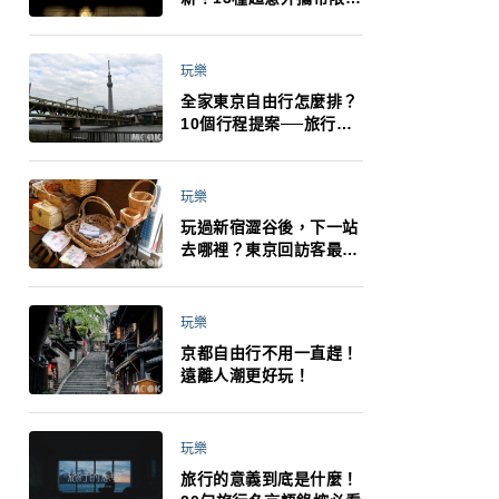
制：猛健樂、直髮梳、藍
牙耳機、暖暖包都有事！
最高還罰百萬！注意事項
玩樂
一次看！
全家東京自由行怎麼排？
10個行程提案──旅行不
再有人喊累喊無聊 X 爸媽
小孩都能找到喜歡的好玩
法！
玩樂
玩過新宿澀谷後，下一站
去哪裡？東京回訪客最推
薦下北澤
玩樂
京都自由行不用一直趕！
遠離人潮更好玩！
玩樂
旅行的意義到底是什麼！