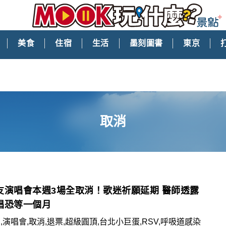
美食
住宿
生活
墨刻圖書
東京
取消
友演唱會本週3場全取消！歌迷祈願延期 醫師透露
唱恐等一個月
,演唱會,取消,退票,超級圓頂,台北小巨蛋,RSV,呼吸道感染