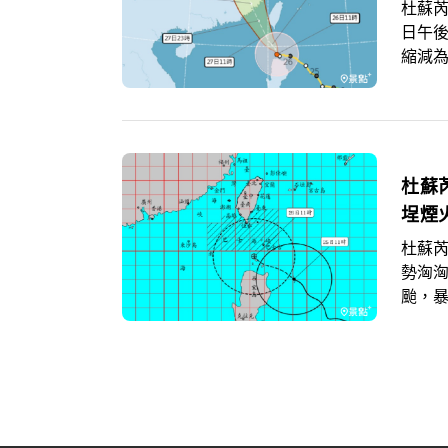
杜蘇芮
日午
縮減為
台南
放颱
杜蘇
埕煙
杜蘇芮
勢洶
颱，暴
高，
間預計