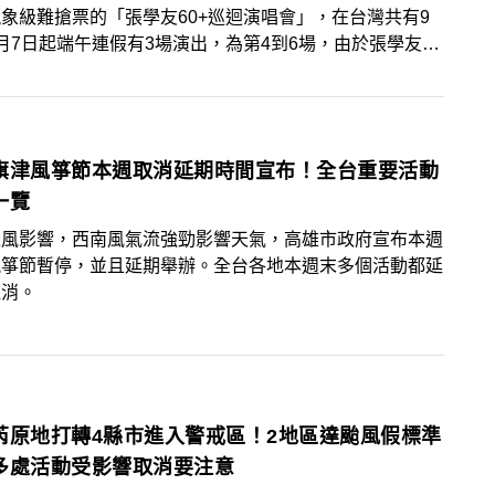
象級難搶票的「張學友60+巡迴演唱會」，在台灣共有9
月7日起端午連假有3場演出，為第4到6場，由於張學友出
不適的現象，6月7日下午緊急宣布取消，而且是6月7
日、9日這3場皆取消！
旗津風箏節本週取消延期時間宣布！全台重要活動
一覽
颱風影響，西南風氣流強勁影響天氣，高雄市政府宣布本週
風箏節暫停，並且延期舉辦。全台各地本週末多個活動都延
取消。
芮原地打轉4縣市進入警戒區！2地區達颱風假標準
多處活動受影響取消要注意