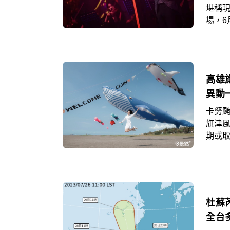
堪稱現
場，6
現身體
日、8
高雄
異動
卡努
旗津
期或
杜蘇
全台