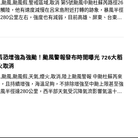
,颱風,颱風假,警戒區域,取消 第5號颱風中颱杜蘇芮路徑26
後觸陸，他有速度減慢在呂宋島附近打轉的跡象，暴風半徑
280公里左右，強度也有減弱，目前高雄、屏東、台東、
進入警戒區，花蓮與台東山區雨量預估達颱風假標準，是否
風假還要看各縣市政府決定。
芮恐增強為強颱！颱風警報發布時間曝光 726大稻
火取消
,颱風,颱風假,天氣,煙火,取消,陸上颱風警報 中颱杜蘇芮來
洶，且持續增強，海溫足夠，不排除增強至中颱上限甚至強
風半徑達280公里，西半部天氣受沉降氣流影響氣溫十分
雖然看起來是好天氣但請勿前往海邊，陸上颱風警報發布時
落在週二17時30分。