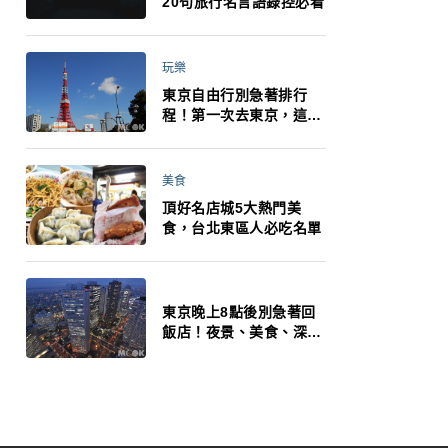
20句旅行名言語錄控必看
玩樂
東京自由行別急著排行
程！第一次去東京，這10
件事更重要
美食
頂好名店城5大熱門美
食，台北東區人必吃名單
東京晚上8點後別急著回
飯店！夜景、美食、深夜
玩法一次整理，東京人的
夜生活才正要開始