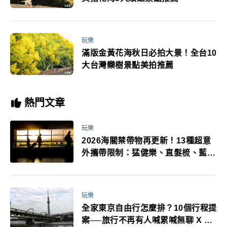
玩樂
滿版金黃花海秋日必拍大景！全台10
大台灣欒樹景點美拍推薦
熱門文章
玩樂
2026海關禁帶物再更新！13種超意
外攜帶限制：猛健樂、直髮梳、藍牙
耳機、暖暖包都有事！最高還罰百
萬！注意事項一次看！
玩樂
全家東京自由行怎麼排？10個行程提
案──旅行不再有人喊累喊無聊 X 爸