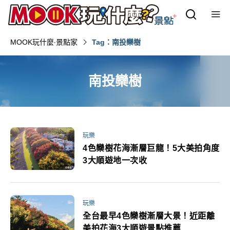
MOOK玩什麼‧景點家
Tag：南投欒樹
南投欒樹
玩樂
4色欒樹花海漸層巨龍！5大美拍角度
3大順遊地一次收
玩樂
全台最早4色欒樹漸層大景！近距離
美拍花海3大順遊景點推薦