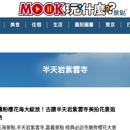
美食
住宿
生活
墨刻圖書
東京
半天岩紫雲寺
濃粉櫻花海大綻放！古蹟半天岩紫雲寺美拍花景追
訪
花海景點,半天岩紫雲寺,嘉義景點 經典必訪寺廟旁櫻花大景