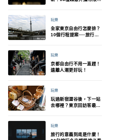
制：猛健樂、直髮梳、藍
牙耳機、暖暖包都有事！
最高還罰百萬！注意事項
玩樂
一次看！
全家東京自由行怎麼排？
10個行程提案──旅行不
再有人喊累喊無聊 X 爸媽
小孩都能找到喜歡的好玩
法！
玩樂
京都自由行不用一直趕！
遠離人潮更好玩！
玩樂
玩過新宿澀谷後，下一站
去哪裡？東京回訪客最推
薦下北澤
玩樂
旅行的意義到底是什麼！