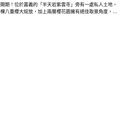
滿開期！位於嘉義的「半天岩紫雲寺」旁有一處私人土地，
百棵八重櫻大綻放，加上兩層櫻花園擁有絕佳取景角度，不
拍、仰拍都讓人輕鬆拍出滿版美照！