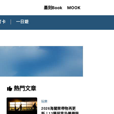
墨刻Book
MOOK
打卡
一日遊
熱門文章
玩樂
2026海關禁帶物再更
新！13種超意外攜帶限