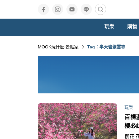
玩樂
購物
MOOK玩什麼‧景點家
Tag：半天岩紫雲寺
玩樂
百棵
櫻必
櫻花,