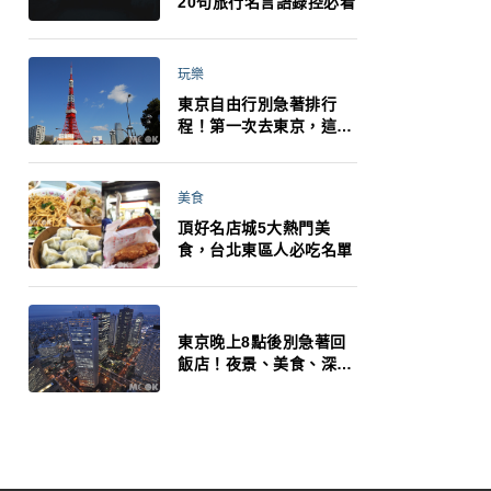
20句旅行名言語錄控必看
玩樂
東京自由行別急著排行
程！第一次去東京，這10
件事更重要
美食
頂好名店城5大熱門美
食，台北東區人必吃名單
東京晚上8點後別急著回
飯店！夜景、美食、深夜
玩法一次整理，東京人的
夜生活才正要開始