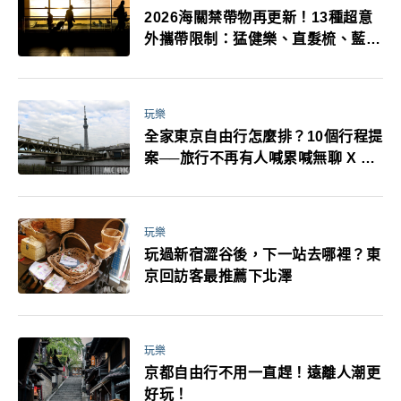
2026海關禁帶物再更新！13種超意
外攜帶限制：猛健樂、直髮梳、藍牙
耳機、暖暖包都有事！最高還罰百
萬！注意事項一次看！
玩樂
全家東京自由行怎麼排？10個行程提
案──旅行不再有人喊累喊無聊 X 爸
媽小孩都能找到喜歡的好玩法！
玩樂
玩過新宿澀谷後，下一站去哪裡？東
京回訪客最推薦下北澤
玩樂
京都自由行不用一直趕！遠離人潮更
好玩！