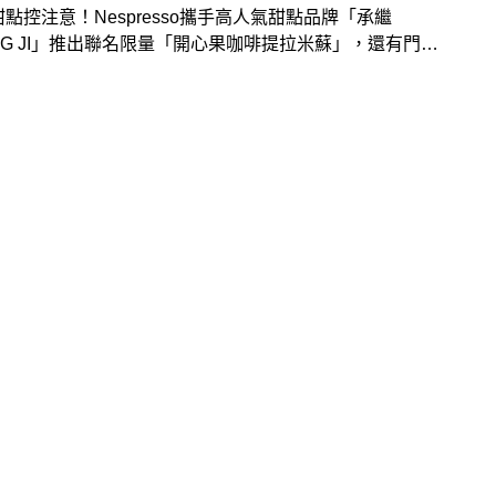
甜點控注意！Nespresso攜手高人氣甜點品牌「承繼
NG JI」推出聯名限量「開心果咖啡提拉米蘇」，還有門市
咖啡甜點外帶組合，6月6日正式開賣。另外，Nespresso
出夏日冰咖啡新口味及開心果配色咖啡機，可趁618優惠
入手！