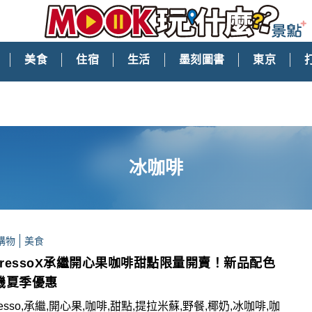
美食
住宿
生活
墨刻圖書
東京
冰咖啡
購物
美食
spressoX承繼開心果咖啡甜點限量開賣！新品配色
機夏季優惠
resso,承繼,開心果,咖啡,甜點,提拉米蘇,野餐,椰奶,冰咖啡,咖