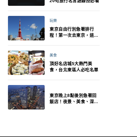
20句旅行名言語錄控必看
玩樂
東京自由行別急著排行
程！第一次去東京，這10
件事更重要
美食
頂好名店城5大熱門美
食，台北東區人必吃名單
東京晚上8點後別急著回
飯店！夜景、美食、深夜
玩法一次整理，東京人的
夜生活才正要開始