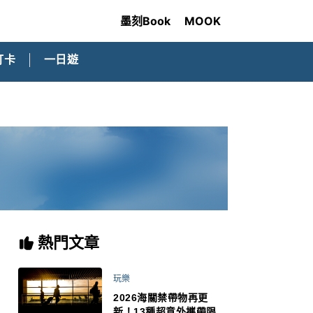
墨刻Book
MOOK
打卡
一日遊
熱門文章
玩樂
2026海關禁帶物再更
新！13種超意外攜帶限