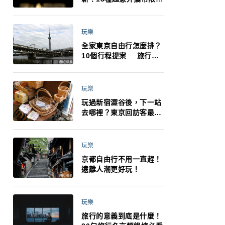
制：猛健樂、直髮梳、藍
牙耳機、暖暖包都有事！
最高還罰百萬！注意事項
玩樂
一次看！
全家東京自由行怎麼排？
10個行程提案──旅行不
再有人喊累喊無聊 X 爸媽
小孩都能找到喜歡的好玩
法！
玩樂
玩過新宿澀谷後，下一站
去哪裡？東京回訪客最推
薦下北澤
玩樂
京都自由行不用一直趕！
遠離人潮更好玩！
玩樂
旅行的意義到底是什麼！