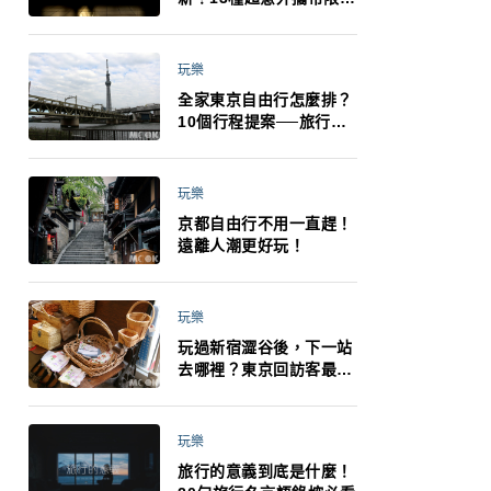
制：猛健樂、直髮梳、藍
牙耳機、暖暖包都有事！
最高還罰百萬！注意事項
玩樂
一次看！
全家東京自由行怎麼排？
10個行程提案──旅行不
再有人喊累喊無聊 X 爸媽
小孩都能找到喜歡的好玩
法！
玩樂
京都自由行不用一直趕！
遠離人潮更好玩！
玩樂
玩過新宿澀谷後，下一站
去哪裡？東京回訪客最推
薦下北澤
玩樂
旅行的意義到底是什麼！