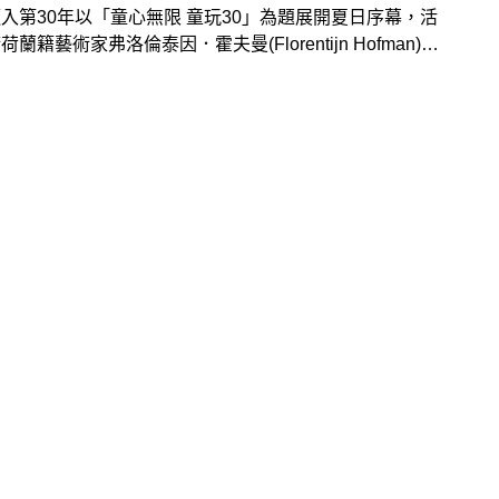
入第30年以「童心無限 童玩30」為題展開夏日序幕，活
蘭籍藝術家弗洛倫泰因．霍夫曼(Florentijn Hofman)跨
刀，創作超萌充氣裝置藝術《史努比鴨》吸引許多民眾拍照
，行程滿檔的藝術家霍夫曼為了回應台灣粉絲的熱情支持，
訪台，首站即驚喜現身童玩節，與全新創作《史努比鴨》同