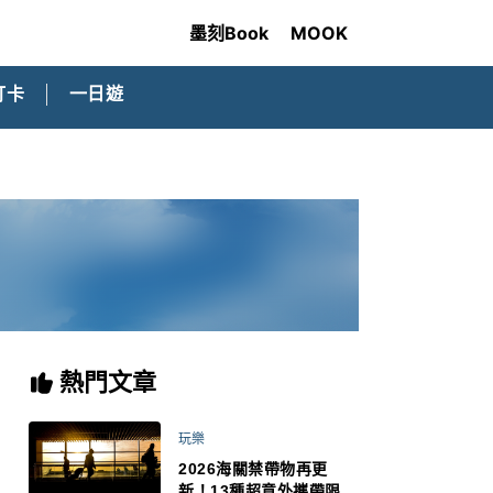
墨刻Book
MOOK
打卡
一日遊
熱門文章
玩樂
2026海關禁帶物再更
新！13種超意外攜帶限