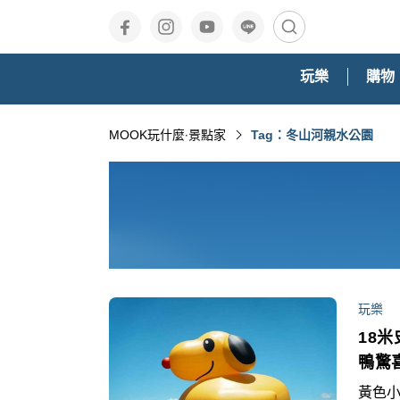
玩樂
購物
MOOK玩什麼‧景點家
Tag：冬山河親水公園
玩樂
18
鴨驚
黃色