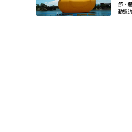
節，邁
動邀請荷
海操
打卡
快閃
框！