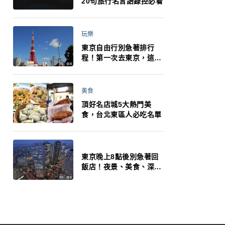
20句旅行名言語錄控必看
玩樂
東京自由行別急著排行
程！第一次去東京，這10
件事更重要
美食
頂好名店城5大熱門美
食，台北東區人必吃名單
東京晚上8點後別急著回
飯店！夜景、美食、深夜
玩法一次整理，東京人的
夜生活才正要開始