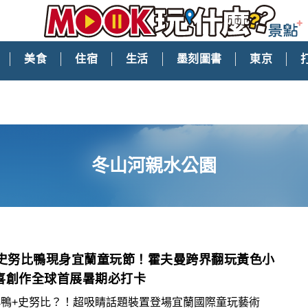
美食
住宿
生活
墨刻圖書
東京
冬山河親水公園
米史努比鴨現身宜蘭童玩節！霍夫曼跨界翻玩黃色小
喜創作全球首展暑期必打卡
小鴨+史努比？！超吸睛話題裝置登場宜蘭國際童玩藝術