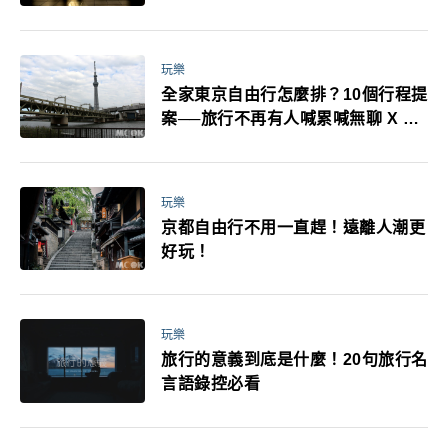
耳機、暖暖包都有事！最高還罰百
萬！注意事項一次看！
玩樂
全家東京自由行怎麼排？10個行程提
案──旅行不再有人喊累喊無聊 X 爸
媽小孩都能找到喜歡的好玩法！
玩樂
京都自由行不用一直趕！遠離人潮更
好玩！
玩樂
旅行的意義到底是什麼！20句旅行名
言語錄控必看