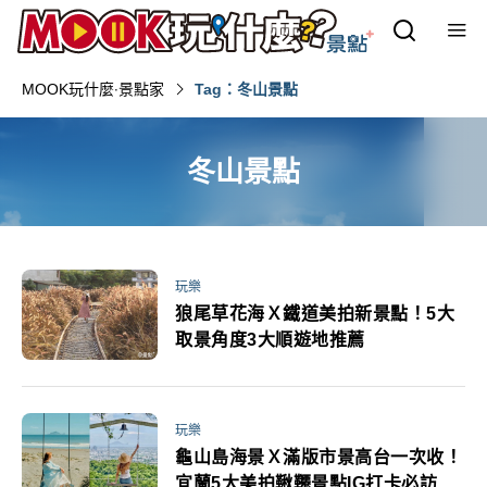
MOOK玩什麼‧景點家
Tag：冬山景點
冬山景點
玩樂
狼尾草花海Ｘ鐵道美拍新景點！5大
取景角度3大順遊地推薦
玩樂
龜山島海景Ｘ滿版市景高台一次收！
宜蘭5大美拍鞦韆景點IG打卡必訪