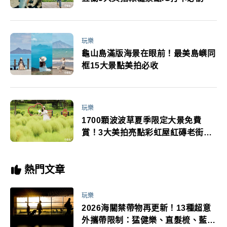
玩樂
龜山島滿版海景在眼前！最美島嶼同
框15大景點美拍必收
玩樂
1700顆波波草夏季限定大景免費
賞！3大美拍亮點彩虹屋紅磚老街順
遊
熱門文章
玩樂
2026海關禁帶物再更新！13種超意
外攜帶限制：猛健樂、直髮梳、藍牙