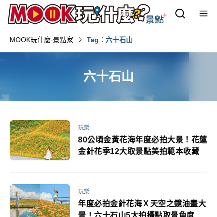
MOOK玩什麼‧景點家
Tag：六十石山
六十石山
玩樂
80公頃金黃花海年度必拍大景！花蓮
金針花季12大取景點美拍範本收藏
玩樂
年度必拍金針花海Ｘ天空之鏡油畫大
景！六十石山5大拍攝點取景角度一