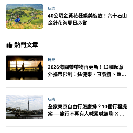
玩樂
40公頃金黃花毯絕美綻放！六十石山
金針花海夏日必賞
熱門文章
玩樂
2026海關禁帶物再更新！13種超意
外攜帶限制：猛健樂、直髮梳、藍牙
耳機、暖暖包都有事！最高還罰百
萬！注意事項一次看！
玩樂
全家東京自由行怎麼排？10個行程提
案──旅行不再有人喊累喊無聊 X 爸
媽小孩都能找到喜歡的好玩法！