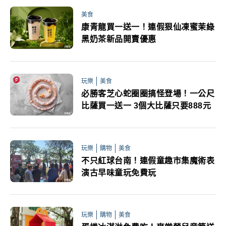
美食
康青龍買一送一！連假狠仙凍蜜茉綠
黑奶茶新品開賣優惠
玩樂
美食
必勝客芝心蛇圈圈搞怪登場！一公尺
比薩買一送一 3個大比薩只要888元
玩樂
購物
美食
不只紅球台南！連假童趣市集魔術表
演古早味童玩免費玩
玩樂
購物
美食