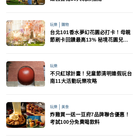
玩樂
購物
台北101香水夢幻花園必打卡！母親
節刷卡回饋最高13% 秘境花園兒童
免費入場
玩樂
不只紅球計畫！兒童節清明連假玩台
南11大活動玩樂攻略
玩樂
美食
炸雞買一送一豆府7品牌聯合優惠！
考試100分免費喝飲料