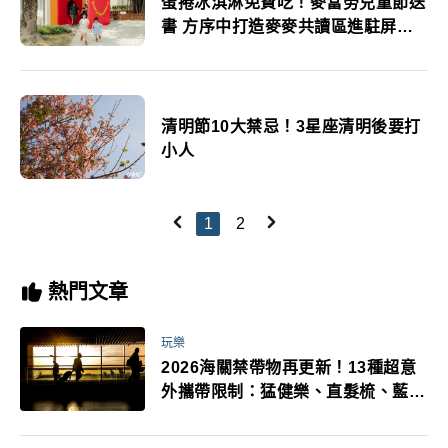
蛋捲冰淇淋免費吃！麥當勞兒童節送
書 方序中打造麥麥共讀區進駐屏東
勝利星村
清明節10大禁忌！3星座清明後要打
小人
1
2
熱門文章
玩樂
2026海關禁帶物再更新！13種超意
外攜帶限制：猛健樂、直髮梳、藍牙
耳機、暖暖包都有事！最高還罰百
萬！注意事項一次看！