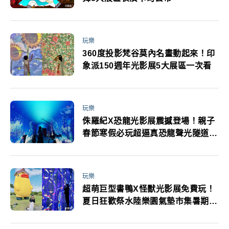
玩樂
360度投影梵谷莫內名畫動起來！印
象派150週年光影展5大展區一次看
玩樂
侏羅紀X恐龍光影展震撼登場！親子
春節寒假必玩超逼真恐龍聲光隧道6
大亮點必追
玩樂
超萌巨型書鴨X怪獸光影展免費玩！
夏日狂歡祭水陸樂園氣墊市集暑期必
遊