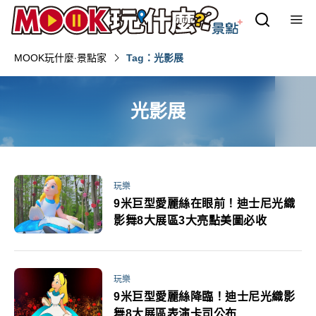
MOOK玩什麼‧景點家
Tag：光影展
光影展
玩樂
9米巨型愛麗絲在眼前！迪士尼光織
影舞8大展區3大亮點美圖必收
玩樂
9米巨型愛麗絲降臨！迪士尼光織影
舞8大展區表演卡司公布