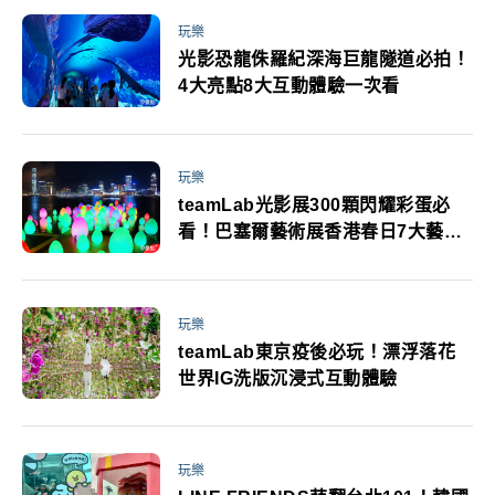
玩樂
光影恐龍侏羅紀深海巨龍隧道必拍！
4大亮點8大互動體驗一次看
玩樂
teamLab光影展300顆閃耀彩蛋必
看！巴塞爾藝術展香港春日7大藝文
盛事
玩樂
teamLab東京疫後必玩！漂浮落花
世界IG洗版沉浸式互動體驗
玩樂