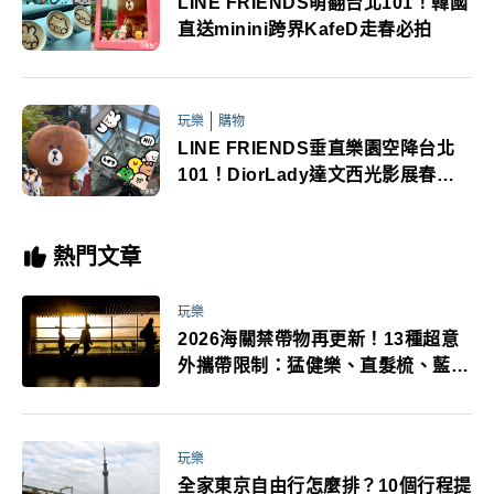
LINE FRIENDS萌翻台北101！韓國
直送minini跨界KafeD走春必拍
玩樂
購物
LINE FRIENDS垂直樂園空降台北
101！DiorLady達文西光影展春節
必逛
熱門文章
玩樂
2026海關禁帶物再更新！13種超意
外攜帶限制：猛健樂、直髮梳、藍牙
耳機、暖暖包都有事！最高還罰百
萬！注意事項一次看！
玩樂
全家東京自由行怎麼排？10個行程提