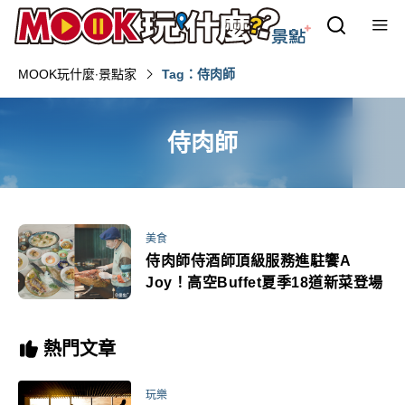
MOOK玩什麼‧景點家
Tag：侍肉師
侍肉師
美食
侍肉師侍酒師頂級服務進駐饗A
Joy！高空Buffet夏季18道新菜登場
熱門文章
玩樂