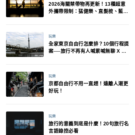
2026海關禁帶物再更新！13種超意
外攜帶限制：猛健樂、直髮梳、藍牙
耳機、暖暖包都有事！最高還罰百
萬！注意事項一次看！
玩樂
全家東京自由行怎麼排？10個行程提
案──旅行不再有人喊累喊無聊 X 爸
媽小孩都能找到喜歡的好玩法！
玩樂
京都自由行不用一直趕！遠離人潮更
好玩！
玩樂
旅行的意義到底是什麼！20句旅行名
言語錄控必看