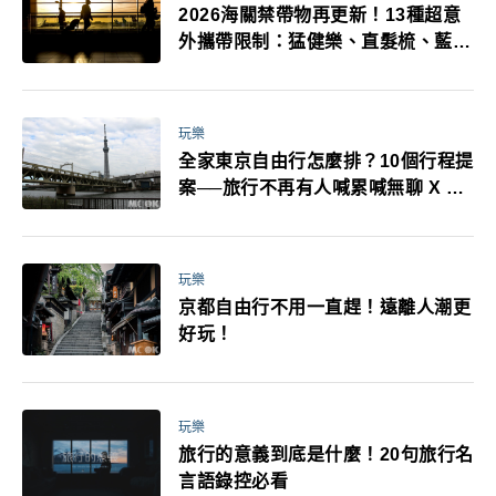
2026海關禁帶物再更新！13種超意
外攜帶限制：猛健樂、直髮梳、藍牙
耳機、暖暖包都有事！最高還罰百
萬！注意事項一次看！
玩樂
全家東京自由行怎麼排？10個行程提
案──旅行不再有人喊累喊無聊 X 爸
媽小孩都能找到喜歡的好玩法！
玩樂
京都自由行不用一直趕！遠離人潮更
好玩！
玩樂
旅行的意義到底是什麼！20句旅行名
言語錄控必看