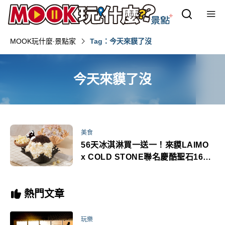
MOOK玩什麼‧景點家
Tag：今天來貘了沒
今天來貘了沒
美食
56天冰淇淋買一送一！來貘LAIMO
x COLD STONE聯名慶酷聖石16周
年
熱門文章
玩樂