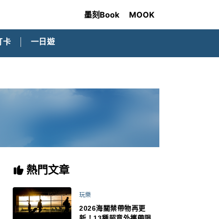
墨刻Book
MOOK
打卡
一日遊
熱門文章
玩樂
2026海關禁帶物再更
新！13種超意外攜帶限