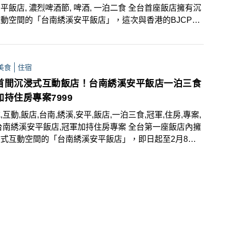
平飯店, 濃烈啤酒節, 啤酒, 一泊二食 全台首座飯店擁有沉
動空間的「台南綉溪安平飯店」，這次與香港的BJCP啤
Ben Ng合作，3月11日起至3月31日推出春季限定「濃烈
節住房專案」，專案不僅可享一泊二食與免費體驗飯店內沉
動空間外，晚間7點至深夜11點還可至一樓酒吧享用「德
美食
住宿
情烈烈啤酒套餐」，每人含4杯精選啤酒佐德式餐食，輕鬆
醺的美好夜晚，專案優惠每晚8499元起。
首間沉浸式互動飯店！台南綉溪安平飯店一泊三食
加持住房專案7999
,互動,飯店,台南,綉溪,安平,飯店,一泊三食,冠軍,住房,專案,
台南綉溪安平飯店,冠軍加持住房專案 全台第一座飯店內擁
式互動空間的「台南綉溪安平飯店」，即日起至2月8日
試營運！期間祭出「冠軍加持住房專案」，一泊三食每晚
9元起，即可享有豪華客房住宿一晚、迎賓下午茶、悠閒晚
宵夜場特製調酒、悠哉早餐、免費體驗全台第一沉浸式互動
，客房內Home Bar選用世界沖煮大賽冠軍王策VWI by
DWANG的鮮磨咖啡粉、台南老字號甲子園茶行冠軍製茶師
杰的高山茶與紅烏龍，除了名品手沖工具一應俱全，還有世
軍手把手影片指導！