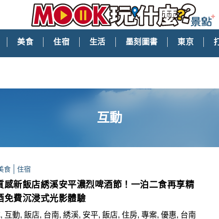
美食
住宿
生活
墨刻圖書
東京
互動
美食
住宿
質感新飯店綉溪安平濃烈啤酒節！一泊二食再享精
酒免費沉浸式光影體驗
 互動, 飯店, 台南, 綉溪, 安平, 飯店, 住房, 專案, 優惠, 台南