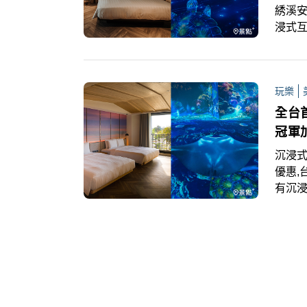
綉溪安
浸式互
酒評審
啤酒
浸式互
玩樂
式濃
享受微
全台
冠軍
沉浸式
優惠,
有沉浸
正式
799
餐、
空間等
CHA
蘇冠
界冠