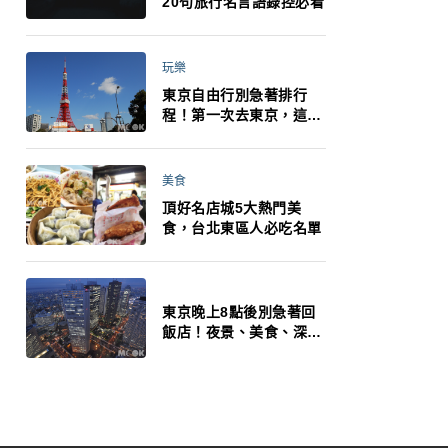
20句旅行名言語錄控必看
玩樂
東京自由行別急著排行
程！第一次去東京，這10
件事更重要
美食
頂好名店城5大熱門美
食，台北東區人必吃名單
東京晚上8點後別急著回
飯店！夜景、美食、深夜
玩法一次整理，東京人的
夜生活才正要開始