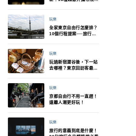
制：猛健樂、直髮梳、藍
牙耳機、暖暖包都有事！
最高還罰百萬！注意事項
玩樂
一次看！
全家東京自由行怎麼排？
10個行程提案──旅行不
再有人喊累喊無聊 X 爸媽
小孩都能找到喜歡的好玩
法！
玩樂
玩過新宿澀谷後，下一站
去哪裡？東京回訪客最推
薦下北澤
玩樂
京都自由行不用一直趕！
遠離人潮更好玩！
玩樂
旅行的意義到底是什麼！