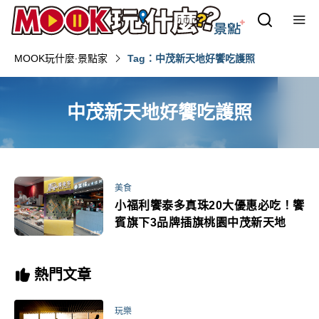
MOOK玩什麼‧景點家
Tag：中茂新天地好饗吃護照
中茂新天地好饗吃護照
美食
小福利饗泰多真珠20大優惠必吃！饗
賓旗下3品牌插旗桃園中茂新天地
熱門文章
玩樂