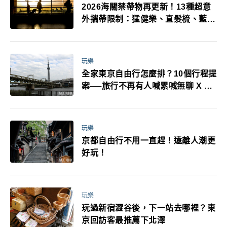
2026海關禁帶物再更新！13種超意
外攜帶限制：猛健樂、直髮梳、藍牙
耳機、暖暖包都有事！最高還罰百
萬！注意事項一次看！
玩樂
全家東京自由行怎麼排？10個行程提
案──旅行不再有人喊累喊無聊 X 爸
媽小孩都能找到喜歡的好玩法！
玩樂
京都自由行不用一直趕！遠離人潮更
好玩！
玩樂
玩過新宿澀谷後，下一站去哪裡？東
京回訪客最推薦下北澤