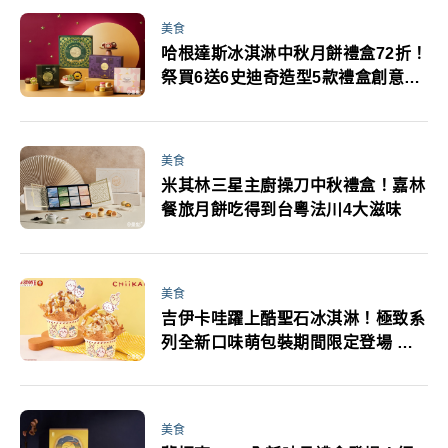
美食
哈根達斯冰淇淋中秋月餅禮盒72折！
祭買6送6史迪奇造型5款禮盒創意萌
趣滿滿
美食
米其林三星主廚操刀中秋禮盒！嘉林
餐旅月餅吃得到台粵法川4大滋味
美食
吉伊卡哇躍上酷聖石冰淇淋！極致系
列全新口味萌包裝期間限定登場 濃
芒果冰淇淋上市
美食