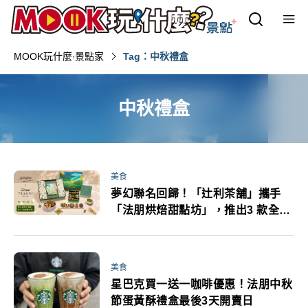
MOOK玩什麼‧景點家
Tag：中秋禮盒
中秋禮盒
美食
夢幻聯名回歸！「辻利茶舗」攜手
「法朋烘焙甜點坊」，推出3 款全新
中秋限定禮盒。
美食
星巴克買一送一咖啡優惠！法朋中秋
節蛋黃酥禮盒最後3天開賣日