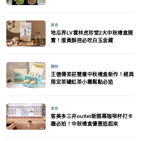
美食
地瓜界LV雲林虎珍堂2大中秋禮盒開
賣！蛋黃酥控必吃白玉金藏
購物
王德傳茶莊雙層中秋禮盒新作！經典
限定茶罐紅茶小團鬆點必追
美食
客美多三井outlet新開幕咖啡杯打卡
牆必拍！中秋禮盒優惠追起來