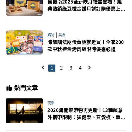
舊振南2025全新映月禮盒登場！經
典熱銷綠豆椪金鑽月餅訂購優惠上線
提早預訂
購物
美食
陳耀訓法朋蛋黃酥就近買！全家200
款中秋禮盒烤肉組限時優惠必追
1
2
3
4
熱門文章
玩樂
2026海關禁帶物再更新！13種超意
外攜帶限制：猛健樂、直髮梳、藍牙
耳機、暖暖包都有事！最高還罰百
萬！注意事項一次看！