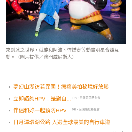
來到冰之世界，就能和阿波、悍嬌虎等動畫明星合照互
動。（圖片提供／澳門威尼斯人）
夢幻山湖彷若異國！療癒美拍秘境好放鬆
立即諮詢HPV！是對自...
PR・台灣癌症基金會
伴侶和妳一起預防HPV...
PR・台灣癌症基金會
日月潭環湖公路 入選全球最美的自行車道