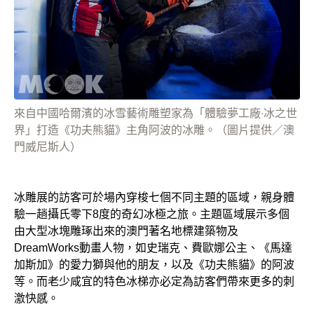
來自中國哈爾濱的冰雪藝術雕塑家為「體驗夢工廠‧冰之世
界」打造《功夫熊貓》主角阿波的冰雕。（圖片提供／澳
門威尼斯人）
冰雕展的訪客可於場內穿梭七個不同主題的區域，親身體
驗一趟攝氏零下8度的奇幻冰極之旅。主題區域展示多個
由大型冰塊雕琢出來的澳門著名地標建築物及
DreamWorks動畫人物，如史瑞克、費歐娜公主、《馬達
加斯加》的愛力獅與他的朋友，以及《功夫熊貓》的阿波
等。而老少咸宜的特色冰梯亦必定為訪客們帶來更多的刺
激快感。