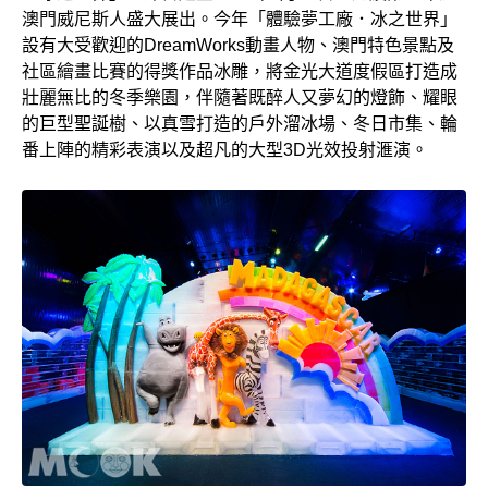
澳門威尼斯人盛大展出。今年「體驗夢工廠．冰之世界」
設有大受歡迎的DreamWorks動畫人物、澳門特色景點及
社區繪畫比賽的得獎作品冰雕，將金光大道度假區打造成
壯麗無比的冬季樂園，伴隨著既醉人又夢幻的燈飾、耀眼
的巨型聖誕樹、以真雪打造的戶外溜冰場、冬日市集、輪
番上陣的精彩表演以及超凡的大型3D光效投射滙演。