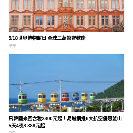
5/18世界博物館日 全球三萬館齊歡慶
玩樂
飛韓國來回含稅3300元起！易遊網推6大航空優惠釜山
5天4夜8,888元起
國外