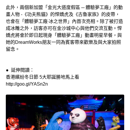
此外，兩個新加盟「金光大道度假區 ─ 體驗夢工廠」的動
畫人物 -《功夫熊貓》的悍嬌虎及《古魯家族》的皮帶，
也會在「體驗夢工廠‧冰之世界」內首次亮相。除了被打造
成冰雕之外，訪客亦可在金沙城中心與他們交流互動。悍
嬌虎將會於即日起現身「體驗夢工廠」動畫明星早餐，與
她的DreamWorks朋友一同為賓客帶來歡樂及與大家拍照
留念。
● 延伸閱讀：
香港繽紛冬日節 5大耶誕勝地馬上看
http://goo.gl/YASn2n