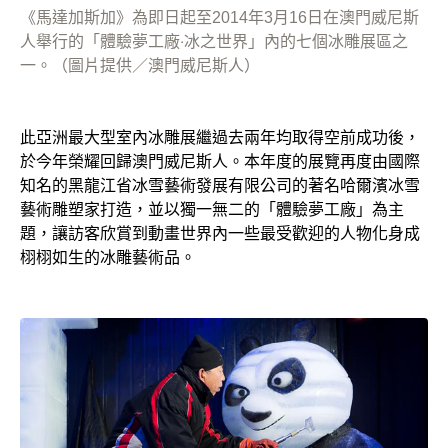
《馬達加斯加》為即日起至2014年3月16日在澳門威尼斯
人舉行的「體驗夢工廠‧冰之世界」內的七個冰雕展區之
一。（圖片提供／澳門威尼斯人）
此亞洲最大型室內冰雕展繼過去兩年均取得空前成功後，
於今年榮耀回歸澳門威尼斯人。本年度的展覽再度由國際
知名的黑龍江省冰雪藝術發展有限公司的著名哈爾濱冰雪
藝術雕塑家打造，並以獨一無二的「體驗夢工廠」為主
題，讓訪客欣賞到動畫世界內一些最受歡迎的人物化身成
栩栩如生的冰雕藝術品。