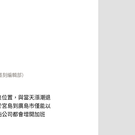
墨刻編輯部）
隻位置，與當天漲潮退
於宮島到廣島市僅能以
船公司都會增開加班