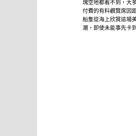
塊空地都看不到，大
付費的有料觀覽席因
船隻從海上欣賞這場
潮，即使未能事先卡