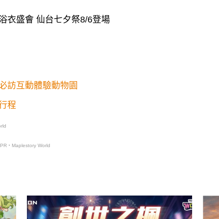
浴衣盛會 仙台七夕祭8/6登場
必訪互動體驗動物園
行程
rld
PR・Maplestory World