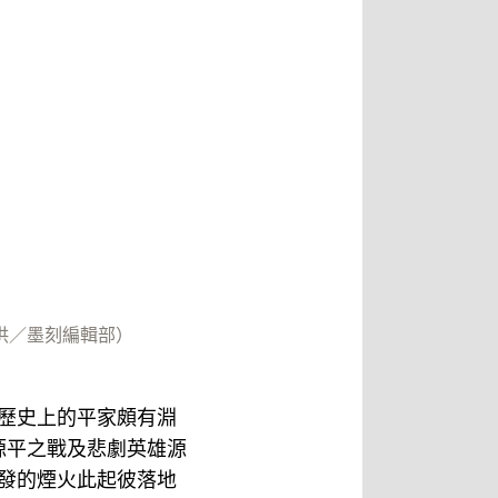
供／墨刻編輯部）
本歷史上的平家頗有淵
源平之戰及悲劇英雄源
0發的煙火此起彼落地