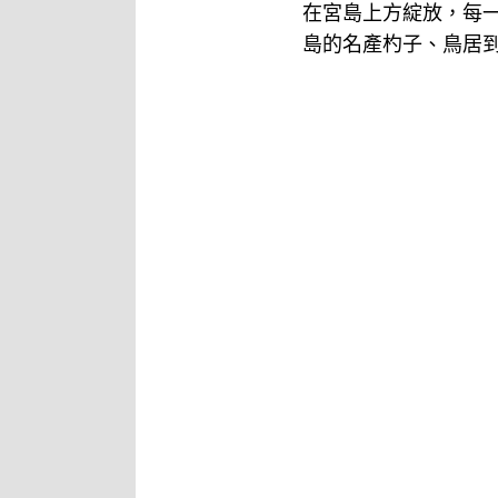
在宮島上方綻放，每
島的名產杓子、鳥居