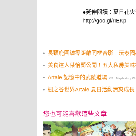
●延伸閱讀：夏日花火
http://goo.gl/rIEKp
長頸鹿圍繞零距離同框合影！玩泰國
美食達人葉怡蘭公開！五大私房美味
Artale 記憶中的武陵道場
PR・Maplestory Wo
楓之谷世界Artale 夏日活動清爽成長
您也可能喜歡這些文章