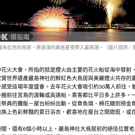
著朱紅色的鳥居，將浪漫的廣島夏夜帶入最高潮。（圖片提供／
中花火大會，所指的就是煙火由主要的花火船從海中發射
欣賞世界遺產嚴島神社的鮮紅色大鳥居與美麗煙火共存的
身感受這場年度盛會。去年花火大會吸引約30萬人前往，
一艘前往宮島的渡輪或高速船，乘客都比平日多上許多。
日祭典的攤販－屋台紛紛出動，從章魚燒、棉花糖到撈金
也換上色彩鮮豔的夏日浴衣，歡喜地在屋台之間遊逛，或
時間，還有6個小時以上，嚴島神社大鳥居前的絕佳位置老