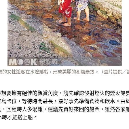
衣的女性遊客在水邊嬉戲，形成美麗的和風景致。（圖片提供／
果想要擁有絕佳的觀賞角度，請先確認發射煙火的煙火船
宮島卡位，等待時間甚長，最好事先準備食物和飲水。由
具，回程時人多混雜，建議先買好來回的船票，雖然各家
小時才能搭上船。