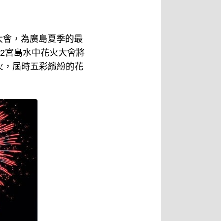
大會，為廣島夏季的最
2宮島水中花火大會將
花火，屆時五彩繽紛的花