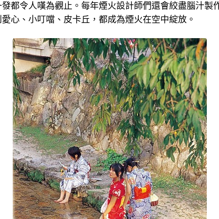
一發都令人嘆為觀止。每年煙火設計師們還會絞盡腦汁製
到愛心、小叮噹、皮卡丘，都成為煙火在空中綻放。