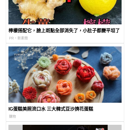
檸檬搭配它，臉上斑點全部消失了，小肚子都變平坦了
PR・新素簡
IG蛋糕美照流口水 三大韓式豆沙擠花蛋糕
購物