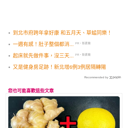
到北市府跨年拿好康 和五月天、草蜢同樂！
一週有感！肚子整個都消...
PR・新素簡
起床就先做件事，沒三天...
PR・新素簡
又是健身房足跡！新北增6例3例居隔轉陽
Recommended by
您也可能喜歡這些文章