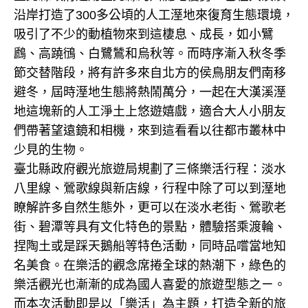
沿岸打造了300多公頃的人工溼地來復育生態環境，
吸引了不少的動植物來到這棲息、成長，如小鷿
鷉、高蹺鴴、白鷺鷥和烏秋等。而時序漸入秋冬季
節交替階段，將有許多來自北方的侯鳥朋友們南移
避冬，屆時溼地生態將熱鬧萬分，一起在大漢溪溼
地這塊新的人工淨土上悠遊嬉戲，適合大人小朋友
們帶著望遠鏡和相機，來到這看看以往都市叢林中
少見的生物。
臺北縣政府觀光旅遊局規劃了三條樂活行程：淡水
八里線、鶯歌線與新店線，行程中除了可以到溼地
瞭解許多自然生態外，更可以在淡水老街、鶯歌老
街、碧潭等具有文化特色的景點，體驗搭乘渡輪、
捏陶土或是踩天鵝船等特色活動，同時品嚐當地知
名美食。在樂活的觀念席捲全球的熱潮下，綠色的
樂活觀光也漸漸的成為國人喜愛的旅遊型態之ㄧ。
而本次活動即是以「樂活」為主題，打造全新的旅