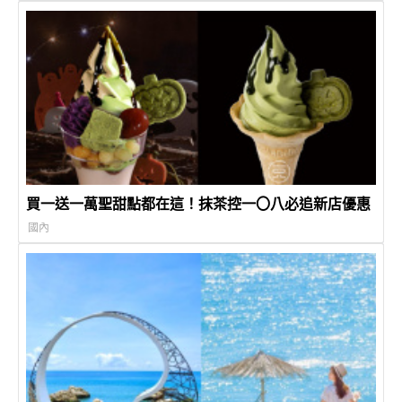
買一送一萬聖甜點都在這！抹茶控一〇八必追新店優惠
國內