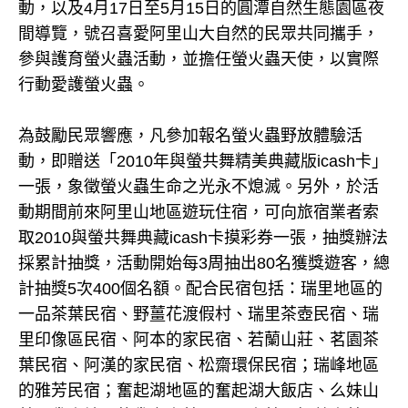
動，以及4月17日至5月15日的圓潭自然生態園區夜
間導覽，號召喜愛阿里山大自然的民眾共同攜手，
參與護育螢火蟲活動，並擔任螢火蟲天使，以實際
行動愛護螢火蟲。
為鼓勵民眾響應，凡參加報名螢火蟲野放體驗活
動，即贈送「2010年與螢共舞精美典藏版icash卡」
一張，象徵螢火蟲生命之光永不熄滅。另外，於活
動期間前來阿里山地區遊玩住宿，可向旅宿業者索
取2010與螢共舞典藏icash卡摸彩券一張，抽獎辦法
採累計抽獎，活動開始每3周抽出80名獲獎遊客，總
計抽獎5次400個名額。配合民宿包括：瑞里地區的
一品茶葉民宿、野薑花渡假村、瑞里茶壺民宿、瑞
里印像區民宿、阿本的家民宿、若蘭山莊、茗園茶
葉民宿、阿漢的家民宿、松齋環保民宿；瑞峰地區
的雅芳民宿；奮起湖地區的奮起湖大飯店、么妹山