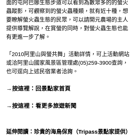
面的屯阿巴娜生態步道可以看到為數眾多的的螢火
蟲蹤影，可觀察到的螢火蟲種類，就有近十種，想
要瞭解螢火蟲生態的民眾，可以請開元農場的主人
提供導覽解說，在賞螢的同時，對螢火蟲生態也能
有更進一步了解。
「2010阿里山與螢共舞」活動詳情，可上
活動網站
或洽阿里山國家風景區管理處(05)259-3900查詢，
也可逕向上述民宿業者洽詢。
→按這裡：回景點家首頁
→按這裡：
看更多旅遊新聞
延伸閱讀：
珍貴的海鳥保育
（
Tripass景點家提供
）