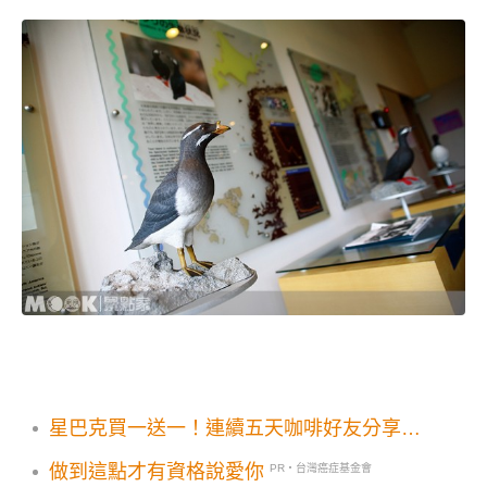
星巴克買一送一！連續五天咖啡好友分享券
這樣領
做到這點才有資格說愛你
PR・台灣癌症基金會