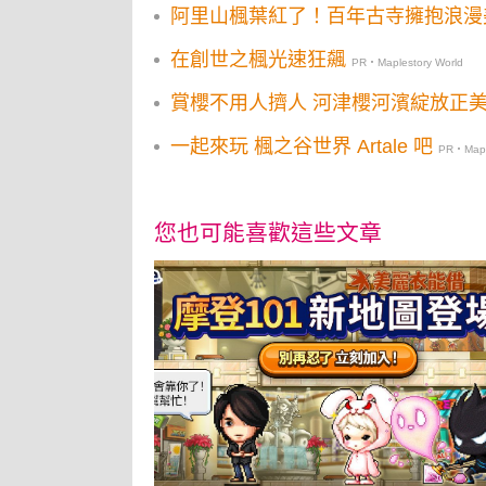
阿里山楓葉紅了！百年古寺擁抱浪漫
在創世之楓光速狂飆
PR・Maplestory World
賞櫻不用人擠人 河津櫻河濱綻放正
一起來玩 楓之谷世界 Artale 吧
PR・Maple
您也可能喜歡這些文章