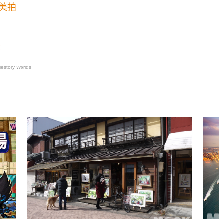
美拍
美
story Worlds