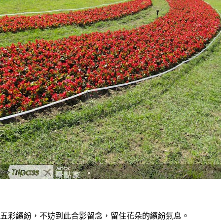
五彩繽紛，不妨到此合影留念，留住花朵的繽紛氣息。