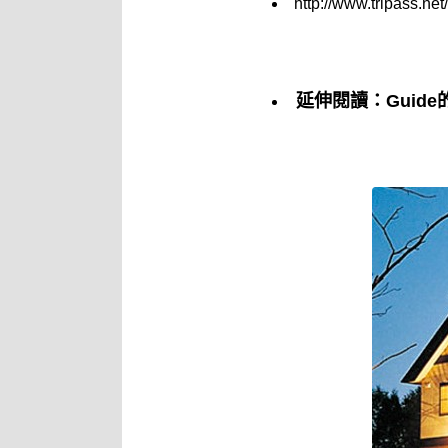
http://www.tripass.n
延伸閱讀：Guid