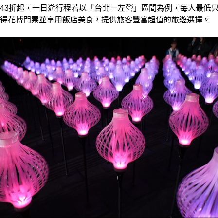
43折起，一日遊行程若以「台北－左營」區間為例，每人最低只要
得花博門票並享用飯店美食，提供旅客豐富超值的旅遊選擇。