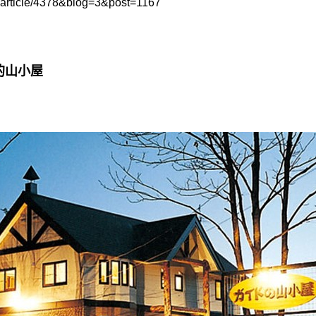
et/article/4378&blog=3&post=1167
e的山小屋