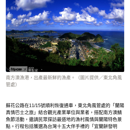
南方澳漁港，出產最新鮮的漁產。（圖片提供／東北角風
管處）
蘇花公路在11/15號順利恢復通車，東北角風管處的「蘭陽
真情巴士之旅」結合觀光產業單位與業者，搭配南方澳鯖
魚節活動，邀請民眾探訪最道地的漁村風情與蘭陽特色景
點。行程包括獲選為台灣十五大伴手禮的「宜蘭餅發明