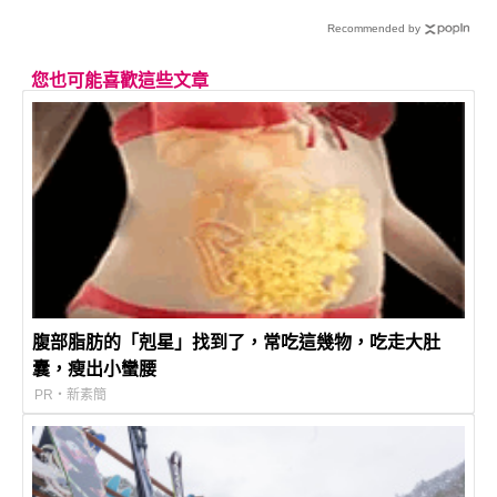
Recommended by
您也可能喜歡這些文章
腹部脂肪的「剋星」找到了，常吃這幾物，吃走大肚
囊，瘦出小蠻腰
PR・新素簡