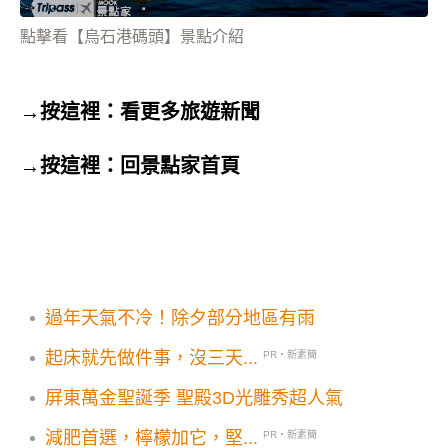
點擊看【烏石港碼頭】景點介紹
→按這裡：看更多旅遊新聞
→按這裡：回景點家首頁
過年天氣不冷！除夕部分地區有雨
起床就先做件事，沒三天...
PR・新素簡
屏東萬金聖誕季 聖殿3D光雕秀超人氣
減肥首選，檸檬加它，堅...
PR・新素簡