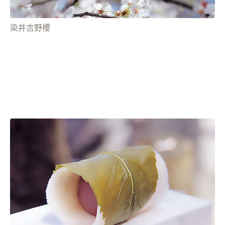
染井吉野櫻