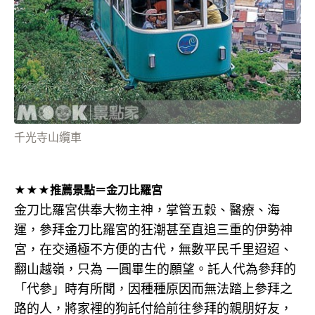
千光寺山纜車
★★★推薦景點＝金刀比羅宮
金刀比羅宮供奉大物主神，掌管五穀、醫療、海
運，參拜金刀比羅宮的狂潮甚至直追三重的伊勢神
宮，在交通極不方便的古代，無數平民千里迢迢、
翻山越嶺，只為 一圓畢生的願望。託人代為參拜的
「代參」時有所聞，因種種原因而無法踏上參拜之
路的人，將家裡的狗託付給前往參拜的親朋好友，