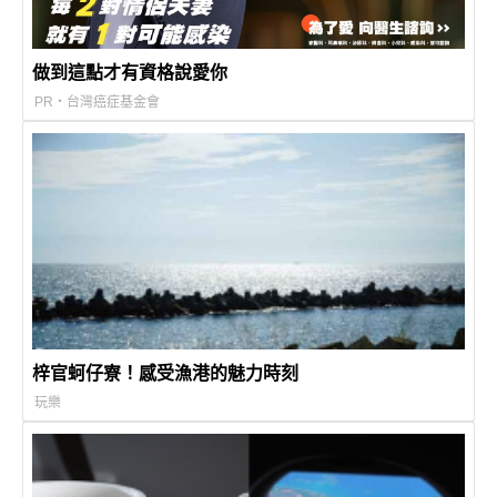
做到這點才有資格說愛你
PR・台灣癌症基金會
梓官蚵仔寮！感受漁港的魅力時刻
玩樂