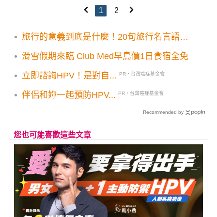
1
2
旅行的意義到底是什麼！20句旅行名言語錄
控必看
滑雪假期來臨 Club Med早鳥價1日食宿全免
立即諮詢HPV！是對自...
PR・台灣癌症基金會
伴侶和妳一起預防HPV...
PR・台灣癌症基金會
Recommended by
您也可能喜歡這些文章