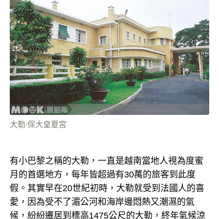
大勒‧保大皇夏宮
有小巴黎之稱的大勒，一直是越南當地人視為度蜜
月的首選地方，每年皆超過有30萬的旅客到此度
假。其實早在20世紀初時，大勒就受到法國人的喜
愛，因為受不了湄公河和海岸邊悶熱又潮濕的氣
候，紛紛遷居到標高1475公尺的大勒，終年氣候涼