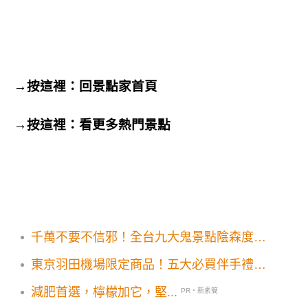
→按這裡：回景點家首頁
→按這裡：
看更多熱門景點
千萬不要不信邪！全台九大鬼景點陰森度爆
表
東京羽田機場限定商品！五大必買伴手禮抽
免費機票
減肥首選，檸檬加它，堅...
PR・新素簡