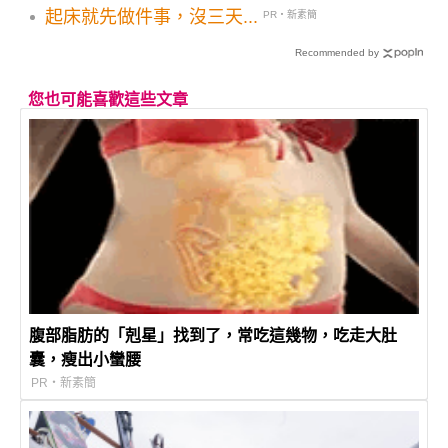
起床就先做件事，沒三天...
PR・新素簡
Recommended by
您也可能喜歡這些文章
腹部脂肪的「剋星」找到了，常吃這幾物，吃走大肚
囊，瘦出小蠻腰
PR・新素簡