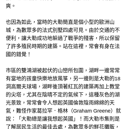
爽。
也因為如此，當時的大勒簡直是個小型的歐洲山
城，為數眾多的法式別墅四處可見。由於交通的不
便利，讓大勒成功地躲過了戰爭的殘害，所以保留
了許多殖民時期的建築。站在這裡，常會有身在法
國的錯覺！
市區的雙鴻湖被起伏的山巒所包圍，湖畔一邊常常
有當地的孩童快樂地放風箏，另一邊則是大勒的18
洞高爾夫球場，湖畔後頂著紅瓦的建築再加上教堂
的尖塔，尤其在陰晴不定的氣候下，這種灰色的湖
光景致，常常會令人想起英國倫敦陰雨綿綿的天
氣，難怪作家葛拉罕．格林（Graham Greene）就
說：「大勒總是讓我想起英國」！而大勒市集則是
了解居民生活的最佳去處，為數眾多的鮮花攤販，