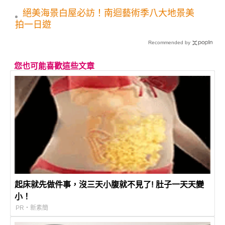
絕美海景白屋必訪！南迴藝術季八大地景美
拍一日遊
Recommended by
您也可能喜歡這些文章
起床就先做件事，沒三天小腹就不見了! 肚子一天天變
小！
PR・新素簡