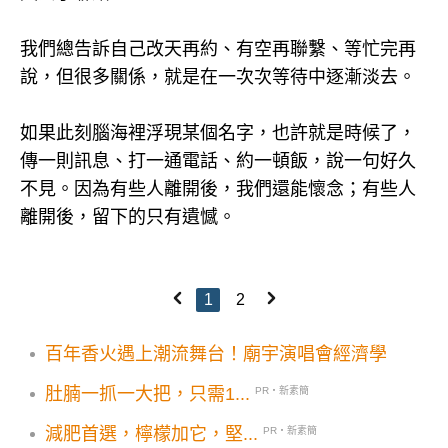
我們總告訴自己改天再約、有空再聯繫、等忙完再
說，但很多關係，就是在一次次等待中逐漸淡去。
如果此刻腦海裡浮現某個名字，也許就是時候了，
傳一則訊息、打一通電話、約一頓飯，說一句好久
不見。因為有些人離開後，我們還能懷念；有些人
離開後，留下的只有遺憾。
1
2
百年香火遇上潮流舞台！廟宇演唱會經濟學
肚腩一抓一大把，只需1...
PR・新素簡
減肥首選，檸檬加它，堅...
PR・新素簡