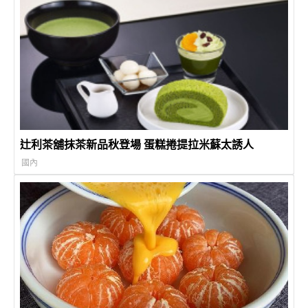
辻利茶舖抹茶新品秋登場 蛋糕捲提拉米蘇太誘人
國內