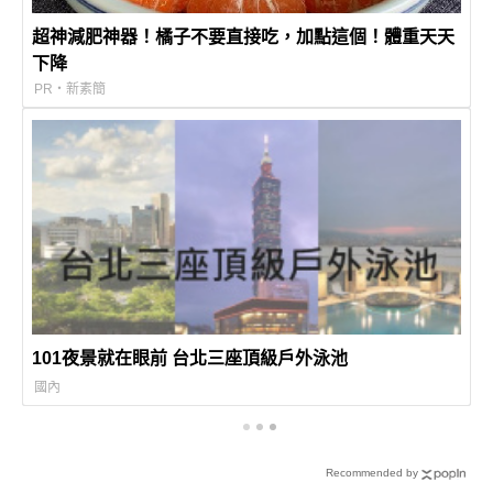
超神減肥神器！橘子不要直接吃，加點這個！體重天天
下降
PR・新素簡
101夜景就在眼前 台北三座頂級戶外泳池
國內
Recommended by