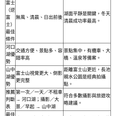
富士
（逆
湖面平靜是關鍵，冬天
富
無風、清晨、日出前後
清晨成功率最高。
士）
最佳
條件
河口
交通方便、景點多、容
景點集中，有纜車、大
湖優
錯率高
橋、溫泉等備案。
勢
山中
距離富士山更近，長池
富士山視覺更大、倒影
湖優
親水公園是經典拍攝
更完整
勢
點。
推薦
第一次／一天／不租車
符合多數攝影與旅遊攻
判斷
→
河口湖；攝影／大
略建議。
表
景／早起
→
山中湖
最佳