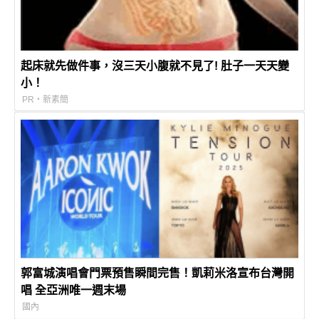
起床就先做件事，沒三天小腹就不見了! 肚子一天天變
小！
PR・新素簡
郭富城演唱會門票預售瞬間完售！凱莉米洛宣布台灣開
唱 全亞洲唯一週末場
國內