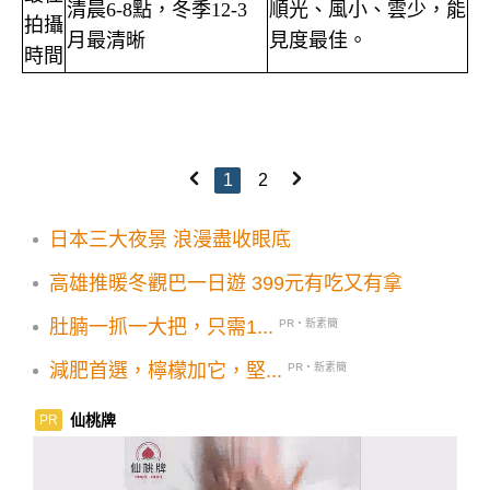
清晨
6-8
點，冬季
12-3
順光、風小、雲少，能
拍攝
月最清晰
見度最佳。
時間
1
2
日本三大夜景 浪漫盡收眼底
高雄推暖冬觀巴一日遊 399元有吃又有拿
肚腩一抓一大把，只需1...
PR・新素簡
減肥首選，檸檬加它，堅...
PR・新素簡
仙桃牌
PR