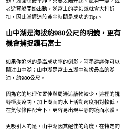
弱，湖面也最平靜。只要太陽升起、風勢一變，或
者遊覽船開始出動，逆富士的夢幻感就會大打折
扣，因此掌握這段黃金時間是成功的
Tips
。
山中湖是海拔約980公尺的明鏡，更有
機會捕捉鑽石富士
如果你追求的是高成功率的倒影，阿墨建議你可以
關注山中湖；山中湖是富士五湖中海拔最高的湖
泊，約
980
公尺。
因為它的地理位置佳與周邊遮蔽物較少，這裡的視
野極度遼闊，加上湖面的水上活動密度相對較低，
在氣候條件配合下，更容易出現平靜的鏡面水體。
更吸引人的是，山中湖因其絕佳的角度，在特定的