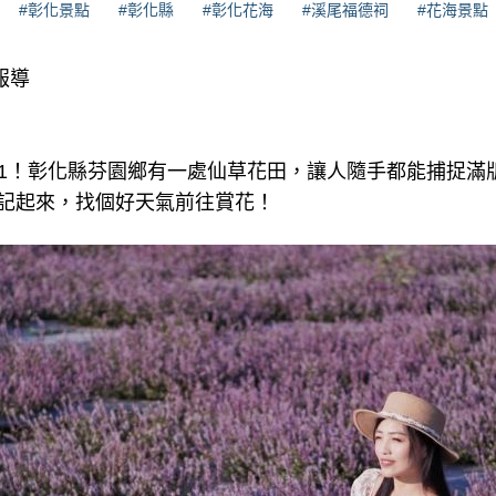
#彰化景點
#彰化縣
#彰化花海
#溪尾福德祠
#花海景點
報導
+1！彰化縣芬園鄉有一處仙草花田，讓人隨手都能捕捉滿
筆記起來，找個好天氣前往賞花！