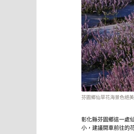
芬園鄉仙草花海景色絕美，
彰化縣芬園鄉這一處
小，建議開車前往的