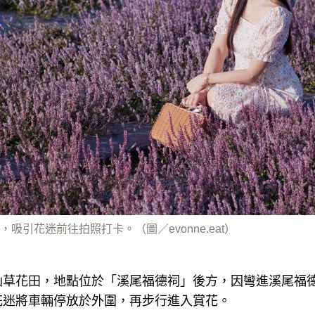
吸引花迷前往拍照打卡。（圖／evonne.eat）
仙草花田，地點位於「溪尾福德祠」後方，因彎進溪尾福
花迷將車輛停放於外圍，再步行進入賞花。