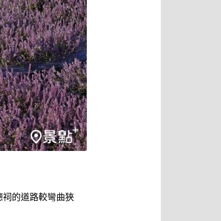
德祠的道路較彎曲狹