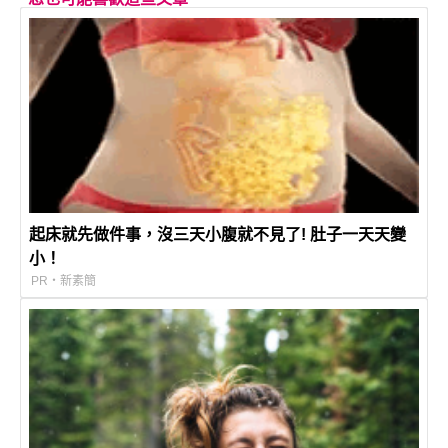
起床就先做件事，沒三天小腹就不見了! 肚子一天天變
小！
PR・新素簡