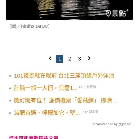
（圖／ninihsuan.w）
1
2
3
101夜景就在眼前 台北三座頂級戶外泳池
肚腩一抓一大把，只需1...
PR・新素簡
隨訂隨有位！ 廉價機票「愛飛網」 即購即
飛超便利
減肥首選，檸檬加它，堅...
PR・新素簡
Recommended by
您也可能喜歡這些文章