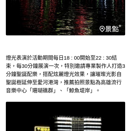
燈光表演於活動期間每日18 : 00開始至22 : 30結
束，每30分鐘展演一次，特別邀請專業製作人打造3
分鐘聖誕配樂，搭配炫麗燈光效果，讓璀璨光影自
聖誕樹延伸至愛河港灣，推薦拍照景點為高雄流行
音樂中心「珊瑚礁群」、「鯨魚堤岸」。