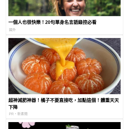
一個人也很快樂！20句單身名言語錄控必看
國外
超神減肥神器！橘子不要直接吃，加點這個！體重天天
下降
PR・新素簡