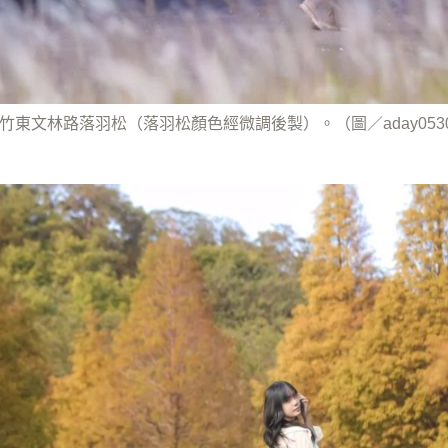
攝的竹東文林路落羽松（落羽松顏色經微調後製）。（圖／aday05