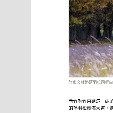
竹東文林路落羽松同框白茅
新竹縣竹東鎮這一處
的落羽松樹海大道，