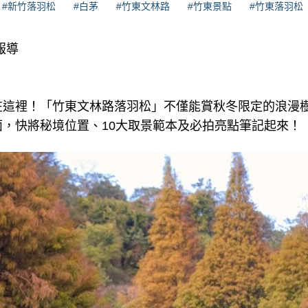
#新竹落羽松
#白茅
#竹東文林路
#竹東景點
#竹東落羽松
報導
在這裡！「竹東文林路落羽松」不僅能賞秋冬限定的浪漫
，快將秘境位置、10大取景範本及必拍亮點筆記起來！