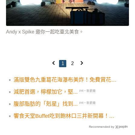
Andy x Spike 邀你一起吃臺北美食。
1
2
滿版雙色九重葛花海瀑布美炸！免費賞花秘
境最佳取景時段必收
減肥首選，檸檬加它，堅...
PR・新素簡
腹部脂肪的「剋星」找到...
PR・新素簡
饗食天堂Buffet吃到飽林口三井新開幕！雪
蟹腳鮑魚12道限定新菜登場
Recommended by