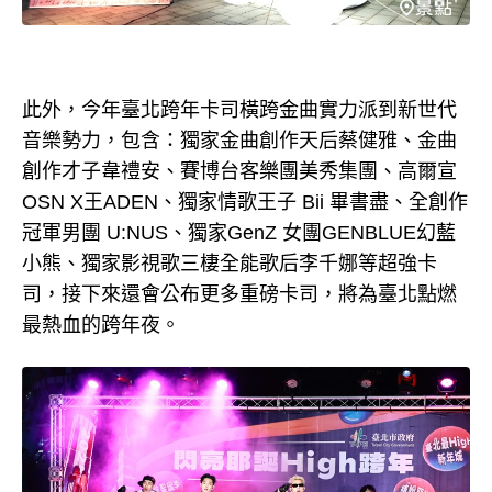
此外，今年臺北跨年卡司橫跨金曲實力派到新世代
音樂勢力，包含：獨家金曲創作天后蔡健雅、金曲
創作才子韋禮安、賽博台客樂團美秀集團、高爾宣
OSN X王ADEN、獨家情歌王子 Bii 畢書盡、全創作
冠軍男團 U:NUS、獨家GenZ 女團GENBLUE幻藍
小熊、獨家影視歌三棲全能歌后李千娜等超強卡
司，接下來還會公布更多重磅卡司，將為臺北點燃
最熱血的跨年夜。