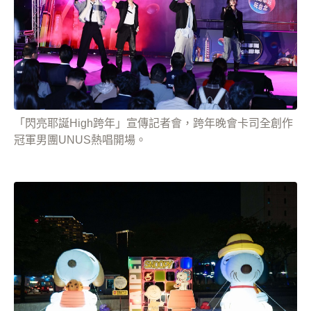
「閃亮耶誕High跨年」宣傳記者會，跨年晚會卡司全創作
冠軍男團UNUS熱唱開場。