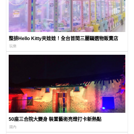
整排Hello Kitty夾娃娃！全台首間三麗鷗選物販賣店
玩樂
50座三合院大變身 裝置藝術亮燈打卡新熱點
國內