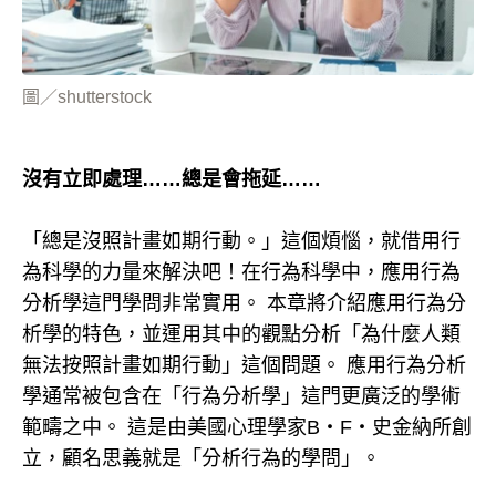
圖／shutterstock
沒有立即處理……總是會拖延……
「總是沒照計畫如期行動。」這個煩惱，就借用行
為科學的力量來解決吧！在行為科學中，應用行為
分析學這門學問非常實用。 本章將介紹應用行為分
析學的特色，並運用其中的觀點分析「為什麼人類
無法按照計畫如期行動」這個問題。 應用行為分析
學通常被包含在「行為分析學」這門更廣泛的學術
範疇之中。 這是由美國心理學家B・F・史金納所創
立，顧名思義就是「分析行為的學問」。