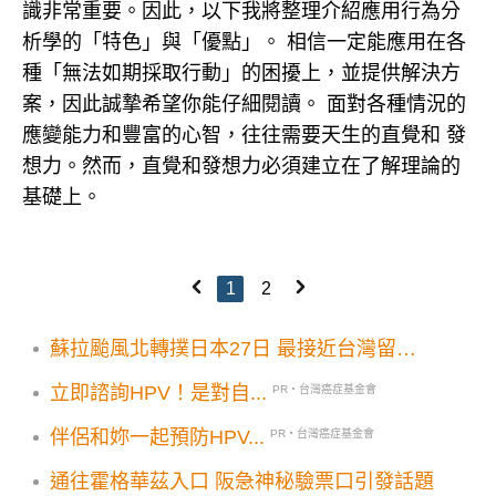
識非常重要。因此，以下我將整理介紹應用行為分
析學的「特色」與「優點」。 相信一定能應用在各
種「無法如期採取行動」的困擾上，並提供解決方
案，因此誠摯希望你能仔細閱讀。 面對各種情況的
應變能力和豐富的心智，往往需要天生的直覺和 發
想力。然而，直覺和發想力必須建立在了解理論的
基礎上。
1
2
蘇拉颱風北轉撲日本27日 最接近台灣留意
天候變化
立即諮詢HPV！是對自...
PR・台灣癌症基金會
伴侶和妳一起預防HPV...
PR・台灣癌症基金會
通往霍格華茲入口 阪急神秘驗票口引發話題