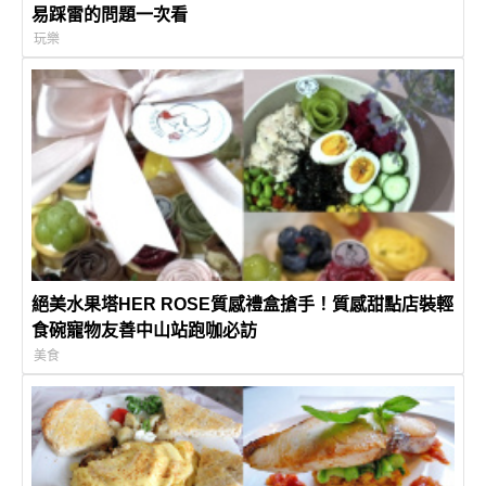
易踩雷的問題一次看
玩樂
絕美水果塔HER ROSE質感禮盒搶手！質感甜點店裝輕
食碗寵物友善中山站跑咖必訪
美食