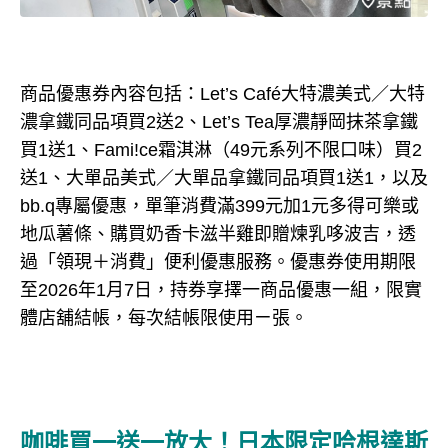
商品優惠券內容包括：Let’s Café大特濃美式／大特
濃拿鐵同品項買2送2、Let’s Tea厚濃靜岡抹茶拿鐵
買1送1、Fami!ce霜淇淋（49元系列不限口味）買2
送1、大單品美式／大單品拿鐵同品項買1送1，以及
bb.q專屬優惠，單筆消費滿399元加1元多得可樂或
地瓜薯條、購買奶香卡滋半雞即贈煉乳哆波吉，透
過「領現＋消費」便利優惠服務。優惠券使用期限
至2026年1月7日，持券享擇一商品優惠一組，限實
體店舖結帳，每次結帳限使用ㄧ張。
咖啡買一送一放大！日本限定哈根達斯