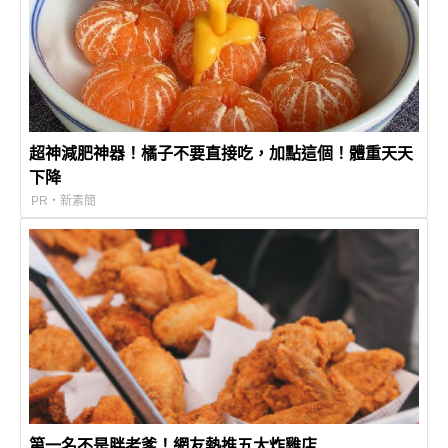
超神減肥神器！橘子不要直接吃，加點這個！體重天天
下降
PR・新素簡
第一名不是胖老爹！網友熱推五大炸雞店