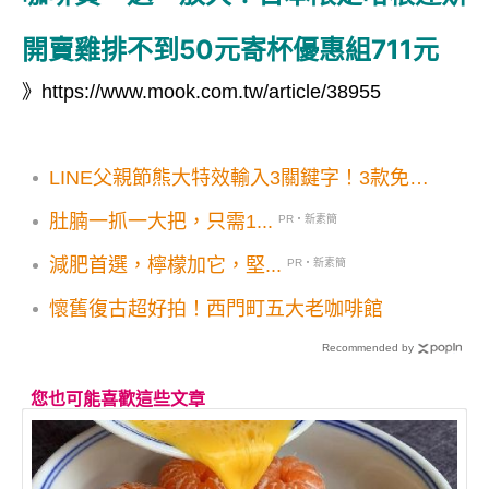
開賣雞排不到50元寄杯優惠組711元
》
https://www.mook.com.tw/article/38955
LINE父親節熊大特效輸入3關鍵字！3款免費
貼圖推薦下載起來
肚腩一抓一大把，只需1...
PR・新素簡
減肥首選，檸檬加它，堅...
PR・新素簡
懷舊復古超好拍！西門町五大老咖啡館
Recommended by
您也可能喜歡這些文章