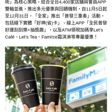
術」為核心策略，結合全台4,400家店舖與會員APP
雙軸並進，推出多元優惠與回饋機制，自11月5日起
至12月31日，「全家」推出「普發三重奏」活動，
包括線下實體「好神(省)卡」、線上APP「全民普發
好運刮刮樂+抽獎趣」，以及ATM領現加碼享Let’s
Café、Let’s Tea、Fami!ce霜淇淋等專屬優惠！