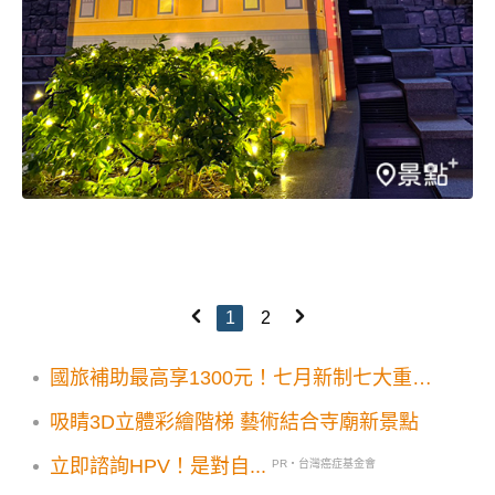
1
2
國旅補助最高享1300元！七月新制七大重點
須知
吸睛3D立體彩繪階梯 藝術結合寺廟新景點
立即諮詢HPV！是對自...
PR・台灣癌症基金會