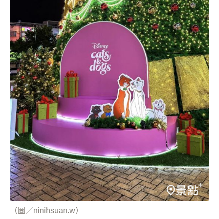
（圖／ninihsuan.w）