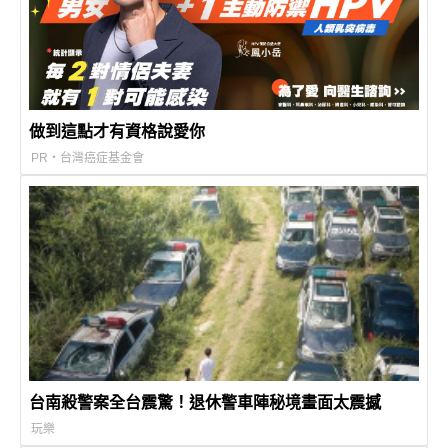
做到這點才有資格說愛你
PR・台灣癌症基金會
台南殺警案全台震驚！退休警車陣秘境畫面太震撼
玩樂