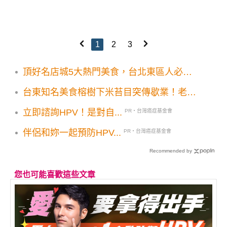
1
2
3
頂好名店城5大熱門美食，台北東區人必吃
名單
台東知名美食榕樹下米苔目突傳歇業！老客
人驚訝 可能原因曝光
立即諮詢HPV！是對自...
PR・台灣癌症基金會
伴侶和妳一起預防HPV...
PR・台灣癌症基金會
Recommended by
您也可能喜歡這些文章