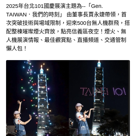
2025年台北101國慶展演主題為--「Gen.
TAIWAN．我們的時刻」 由董事長賈永婕帶領，首
次突破技術與場域限制，迎來500台無人機群飛，搭
配整棟璀璨煙火齊放，點亮信義區夜空！煙火、無
人機展演情報、最佳觀賞點、直播頻道、交通管制
懶人包！