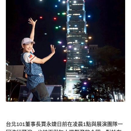
台北101董事長賈永婕日前在凌晨1點與展演團隊一