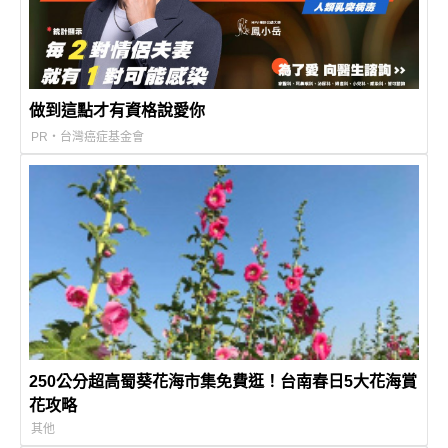
做到這點才有資格說愛你
PR・台灣癌症基金會
250公分超高蜀葵花海市集免費逛！台南春日5大花海賞
花攻略
其他