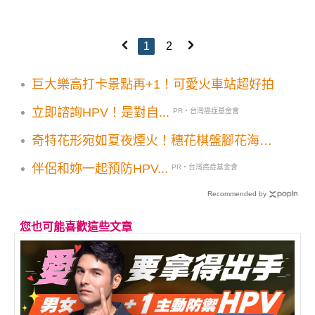
1
2
巨大樂高打卡景點再+1！可愛火車站超好拍
立即諮詢HPV！是對自...
PR・台灣癌症基金會
奇特花形宛如夏夜煙火！穗花棋盤腳花海三
大景點盛開
伴侶和妳一起預防HPV...
PR・台灣癌症基金會
Recommended by
您也可能喜歡這些文章