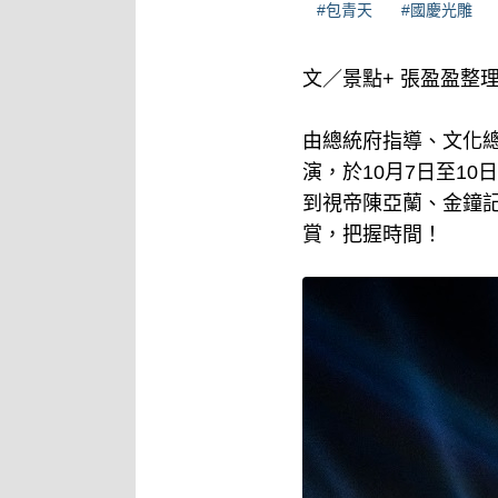
#包青天
#國慶光雕
文／景點+ 張盈盈整
由總統府指導、文化總
演，於10月7日至1
到視帝陳亞蘭、金鐘
賞，把握時間！