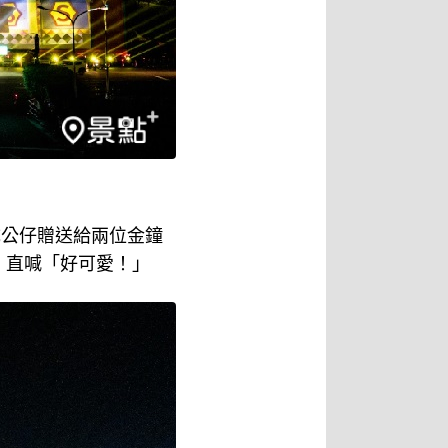
成公仔贈送給兩位金鐘
，直喊「好可愛！」