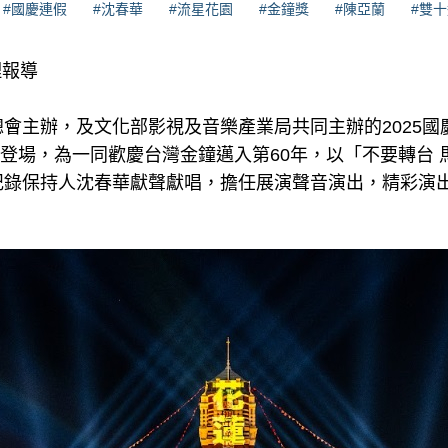
#國慶連假
#沈春華
#流星花園
#金鐘獎
#陳亞蘭
#雙
理報導
會主辦，及文化部影視及音樂產業局共同主辦的2025國
0日登場，為一同歡慶台灣金鐘邁入第60年，以「不要轉台
記錄保持人沈春華獻聲獻唱，擔任展演聲音演出，精彩演出