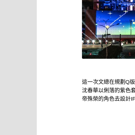
這一次文總在規劃Q版
沈春華以俐落的紫色
帝殊榮的角色去設計I