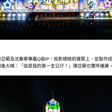
亞蘭及沈春華專屬Q版IP，投影總統府建築上，並製作
到後大喊：「這是我的第一支公仔！」陳亞蘭也驚呼連連