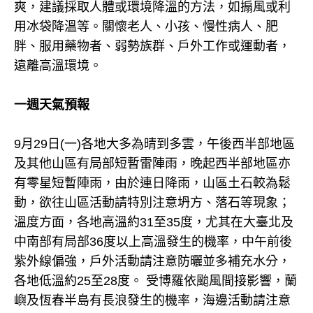
爽，建議採取人體或環境降溫的方法，如搧風或利
用冰袋降溫等。關懷老人、小孩、慢性病人、肥
胖、服用藥物者、弱勢族群、戶外工作或運動者，
遠離高溫環境。
一週天氣預報
9月29日(一)各地大多為晴到多雲，午後西半部地區
及其他山區有局部短暫雷陣雨，晚起西半部地區亦
有零星短暫陣雨，由於連日降雨，山區土石較為鬆
動，欲往山區活動請特別注意坍方、落石等現象；
溫度方面，各地高溫約31至35度，尤其在大臺北及
中南部有局部36度以上高溫發生的機率，中午前後
紫外線偏強，戶外活動請注意防曬並多補充水分，
各地低溫約25至28度。 受博羅依颱風間接影響，蘭
嶼及恆春半島有長浪發生的機率，海邊活動請注意