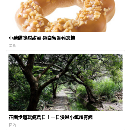
小豬貓咪甜甜圈 唇齒留香難忘懷
美食
花園步道玩瘋烏日！一日漫遊小鎮超有趣
國內