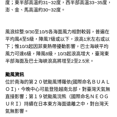
度；東半部高溫約31~32度，西半部高溫33~35度，
澎、金、馬高溫約30~32度。
風浪綜整:9/30至10/5各海面風力相對較弱，普遍在
平均風4至5級，陣風7級或以下，浪高1米左右或以
下；惟10/3起因菲東熱帶擾動影響，巴士海峽平均
風力可達6級，陣風8級，10/3起浪高增大，臺灣東
半部海面及巴士海峽浪高將增至2至2.5米。
颱風資訊
位於南海的第２０號颱風博羅依(國際命名ＢＵＡＬ
ＯＩ)，今晚中心可能登陸越南北部，對臺灣天氣無
直接影響；第１９號颱風浣熊（國際命名ＮＥＯＧ
ＵＲＩ）持續在日本東方海面遠離之中，對台灣天
氣無影響。