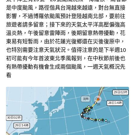
是中度颱風，路徑偕具台灣越來越遠，對台無直接
影響，不過博羅依颱風預計登陸越南北部，要前往
旅遊者請多留意；接下來的天氣太平洋高壓偏強高
溫炎熱，午後留意雷陣雨，後期留意熱帶擾動，花
東易有短暫雨，由於花蓮光復鄉還在災後復原中，
也特別需要注意天氣狀況。值得注意的是下半週10
初可能有今年首波東北季風報到，在中秋節前後也
有熱帶擾動有機會生成兩個颱風，一週天氣概況先
看