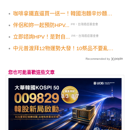
咖啡拿鐵直逼買一送一！韓國泡麵辛炒麵冰
淇淋買1送1康康5週末優惠
伴侶和妳一起預防HPV...
PR・台灣癌症基金會
立即諮詢HPV！是對自...
PR・台灣癌症基金會
中元普渡拜12物運勢大發！10祭品不要亂拜
小心惹禍上身
Recommended by
您也可能喜歡這些文章