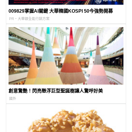
009829掌握AI關鍵 大華韓國KOSPI 50今強勢開募
PR・大華銀全能行銷方案
創意驚艷！閃亮懸浮巨型聖誕樹讓人驚呼好美
國外