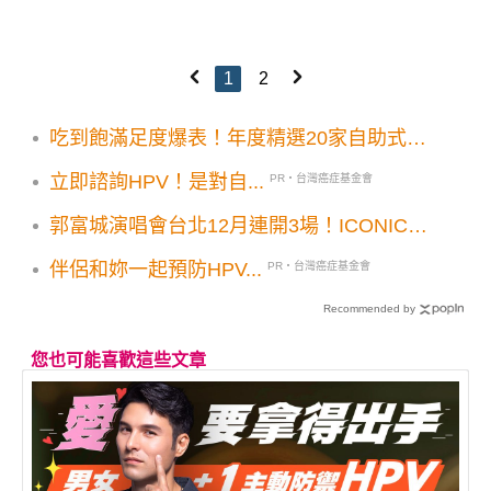
1
2
吃到飽滿足度爆表！年度精選20家自助式美
食餐廳
立即諮詢HPV！是對自...
PR・台灣癌症基金會
郭富城演唱會台北12月連開3場！ICONIC世
界巡演門票開賣日期票價公布
伴侶和妳一起預防HPV...
PR・台灣癌症基金會
Recommended by
您也可能喜歡這些文章