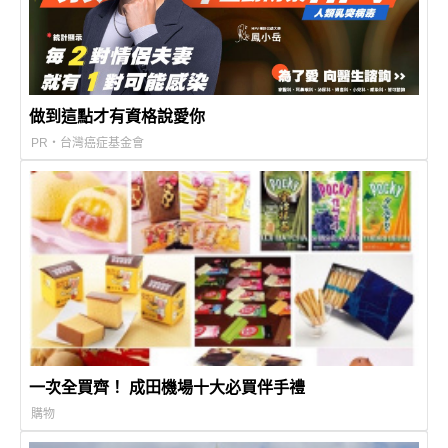
做到這點才有資格說愛你
PR・台灣癌症基金會
一次全買齊！ 成田機場十大必買伴手禮
購物