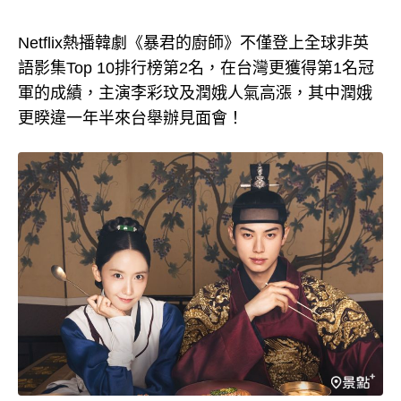
Netflix熱播韓劇《暴君的廚師》不僅登上全球非英
語影集Top 10排行榜第2名，在台灣更獲得第1名冠
軍的成績，主演李彩玟及潤娥人氣高漲，其中潤娥
更睽違一年半來台舉辦見面會！