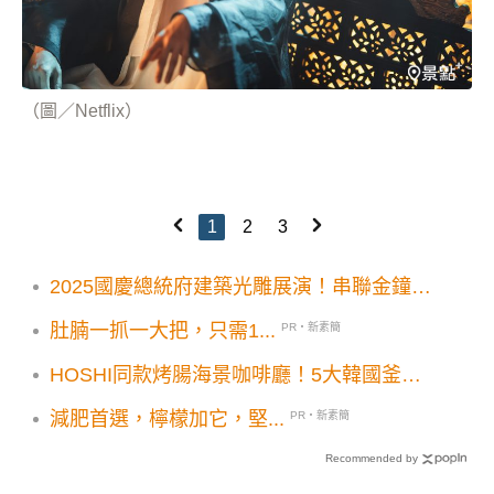
（圖／Netflix）
1
2
3
2025國慶總統府建築光雕展演！串聯金鐘
60「不要轉台 馬上回來」陳亞蘭沈春華獻
肚腩一抓一大把，只需1...
PR・新素簡
聲演唱
HOSHI同款烤腸海景咖啡廳！5大韓國釜山
景點克拉IG必打卡
減肥首選，檸檬加它，堅...
PR・新素簡
Recommended by