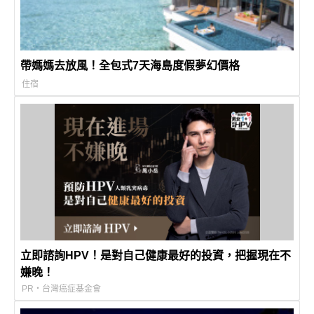
帶媽媽去放風！全包式7天海島度假夢幻價格
住宿
立即諮詢HPV！是對自己健康最好的投資，把握現在不
嫌晚！
PR・台灣癌症基金會