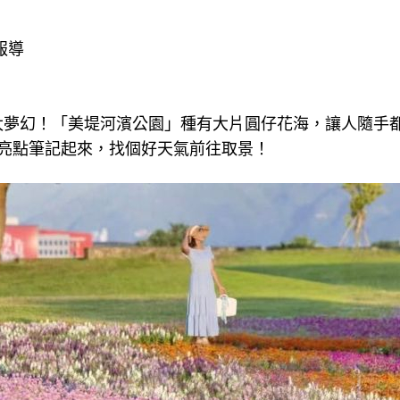
報導
太夢幻！「美堤河濱公園」種有大片圓仔花海，讓人隨手
攝亮點筆記起來，找個好天氣前往取景！