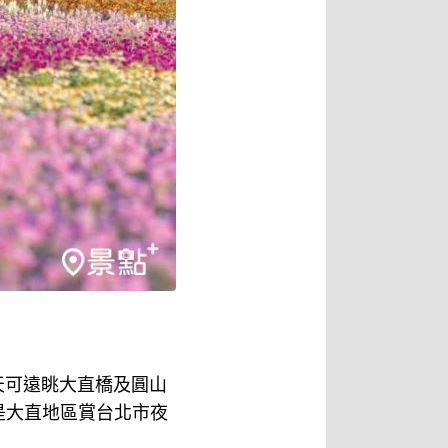
天可遠眺大直橋及圓山
是大直地區賞台北市夜