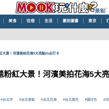
美食
住宿
生活
墨刻圖書
東京
紅大景！河濱美拍花海5大亮點IG必打卡
毯粉紅大景！河濱美拍花海5大亮
#台北市
#台北景點
#台北花海
#台北賞花
#圓仔花
#