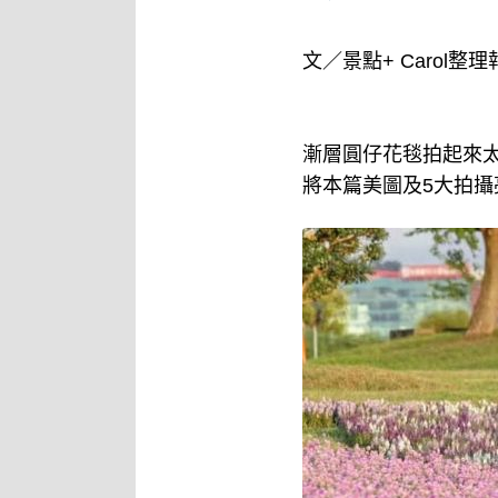
文／景點+ Carol整理
漸層圓仔花毯拍起來
將本篇美圖及5大拍