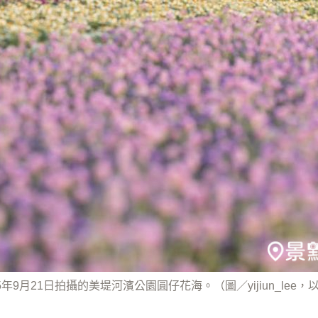
25年9月21日拍攝的美堤河濱公園圓仔花海。（圖／yijiun_lee，