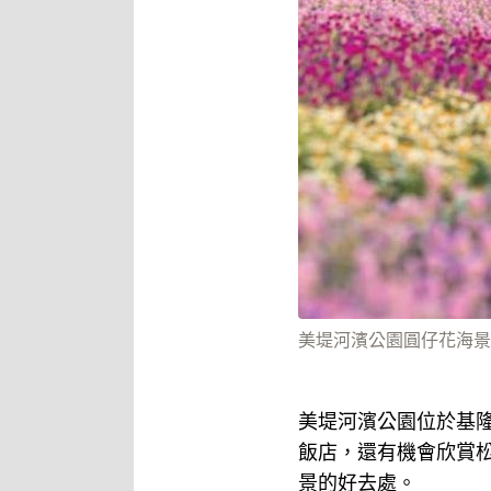
美堤河濱公園圓仔花海景色
美堤河濱公園位於基隆
飯店，還有機會欣賞
景的好去處。