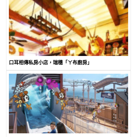
口耳相傳私房小店，瑞穗「ㄚ布廚房」