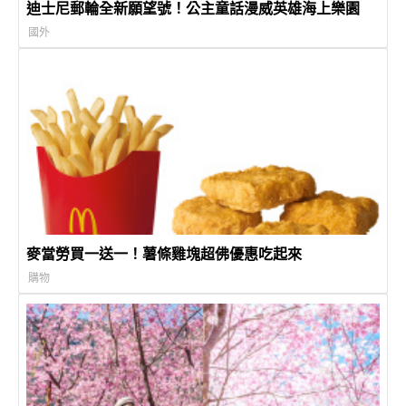
迪士尼郵輪全新願望號！公主童話漫威英雄海上樂園
國外
麥當勞買一送一！薯條雞塊超佛優惠吃起來
購物