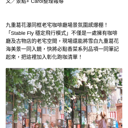
文／景點+ Carol整理報導
九重葛花瀑同框老宅咖啡廳場景氛圍感爆棚！
「Stable Fly 穩定飛行模式」不僅是一處擁有咖啡
廳及古物店的老宅空間，現場還能將雪白九重葛花
海美景一同入鏡，快將必點香菜系列品項一同筆記
起來，把這裡加入彰化跑咖清單！