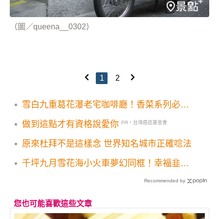
（圖／queena__0302）
1
2
雪白九重葛花瀑老宅咖啡廳！香菜系列必點
古物空間美拍
做到這點才有資格說愛你
PR・台灣癌症基金會
原來杜拜不是這樣念 世界知名城市正確唸法
千坪九月雪花海小火車夢幻同框！幸福韭菜
花季打卡亮點搶先看
Recommended by
您也可能喜歡這些文章