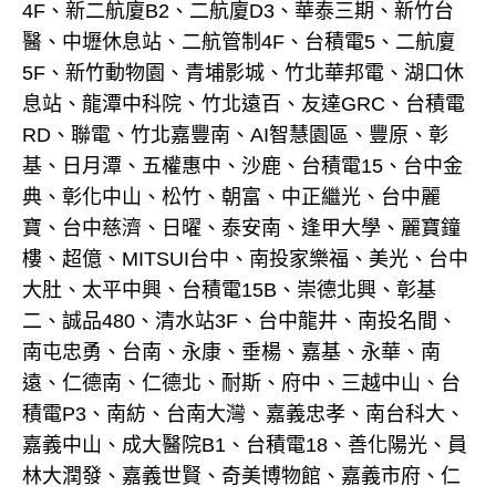
4F、新二航廈B2、二航廈D3、華泰三期、新竹台
醫、中壢休息站、二航管制4F、台積電5、二航廈
5F、新竹動物園、青埔影城、竹北華邦電、湖口休
息站、龍潭中科院、竹北遠百、友達GRC、台積電
RD、聯電、竹北嘉豐南、AI智慧園區、豐原、彰
基、日月潭、五權惠中、沙鹿、台積電15、台中金
典、彰化中山、松竹、朝富、中正繼光、台中麗
寶、台中慈濟、日曜、泰安南、逢甲大學、麗寶鐘
樓、超億、MITSUI台中、南投家樂福、美光、台中
大肚、太平中興、台積電15B、崇德北興、彰基
二、誠品480、清水站3F、台中龍井、南投名間、
南屯忠勇、台南、永康、垂楊、嘉基、永華、南
遠、仁德南、仁德北、耐斯、府中、三越中山、台
積電P3、南紡、台南大灣、嘉義忠孝、南台科大、
嘉義中山、成大醫院B1、台積電18、善化陽光、員
林大潤發、嘉義世賢、奇美博物館、嘉義市府、仁