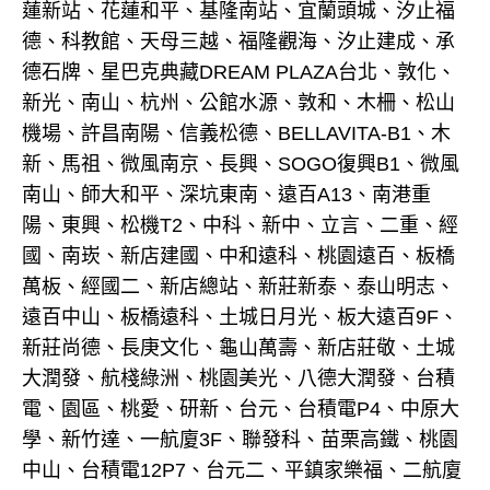
蓮新站、花蓮和平、基隆南站、宜蘭頭城、汐止福
德、科教館、天母三越、福隆觀海、汐止建成、承
德石牌、星巴克典藏DREAM PLAZA台北、敦化、
新光、南山、杭州、公館水源、敦和、木柵、松山
機場、許昌南陽、信義松德、BELLAVITA-B1、木
新、馬祖、微風南京、長興、SOGO復興B1、微風
南山、師大和平、深坑東南、遠百A13、南港重
陽、東興、松機T2、中科、新中、立言、二重、經
國、南崁、新店建國、中和遠科、桃園遠百、板橋
萬板、經國二、新店總站、新莊新泰、泰山明志、
遠百中山、板橋遠科、土城日月光、板大遠百9F、
新莊尚德、長庚文化、龜山萬壽、新店莊敬、土城
大潤發、航棧綠洲、桃園美光、八德大潤發、台積
電、園區、桃愛、研新、台元、台積電P4、中原大
學、新竹達、一航廈3F、聯發科、苗栗高鐵、桃園
中山、台積電12P7、台元二、平鎮家樂福、二航廈