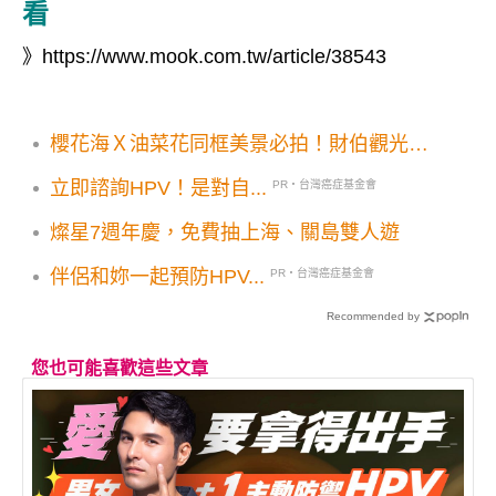
看
》
https://www.mook.com.tw/article/38543
櫻花海Ｘ油菜花同框美景必拍！財伯觀光果
園花景免費賞
立即諮詢HPV！是對自...
PR・台灣癌症基金會
燦星7週年慶，免費抽上海、關島雙人遊
伴侶和妳一起預防HPV...
PR・台灣癌症基金會
Recommended by
您也可能喜歡這些文章