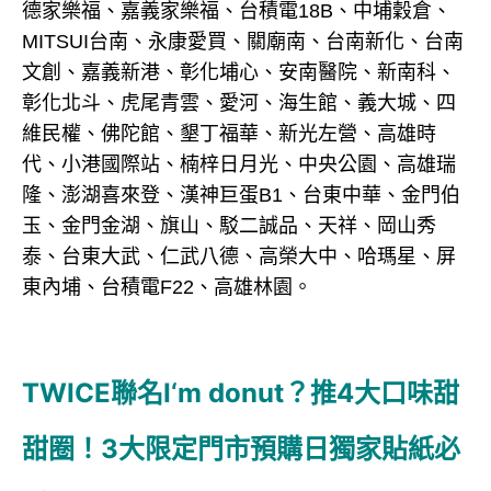
德家樂福、嘉義家樂福、台積電18B、中埔穀倉、
MITSUI台南、永康愛買、關廟南、台南新化、台南
文創、嘉義新港、彰化埔心、安南醫院、新南科、
彰化北斗、虎尾青雲、愛河、海生館、義大城、四
維民權、佛陀館、墾丁福華、新光左營、高雄時
代、小港國際站、楠梓日月光、中央公園、高雄瑞
隆、澎湖喜來登、漢神巨蛋B1、台東中華、金門伯
玉、金門金湖、旗山、駁二誠品、天祥、岡山秀
泰、台東大武、仁武八德、高榮大中、哈瑪星、屏
東內埔、台積電F22、高雄林園。
TWICE聯名I‘m donut？推4大口味甜
甜圈！3大限定門市預購日獨家貼紙必