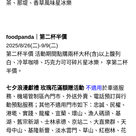
茶、那堤、香草風味星冰樂
foodpanda｜第二杯半價
2025/8/26(二)-9/9(二)
第二杯半價 活動期間點購兩杯大杯(含)以上馥列
白、冷萃咖啡、巧克力可可碎片星冰樂， 享第二杯
半價。
七夕浪漫獻禮 玫瑰花滿額贈活動
不適用
於車道服
務、機場管制區內門市、外送外賣、電話預訂與行
動預點服務；其他不適用門市如下：忠誠、民權、
港墘、實踐、龍權、宜蘭、環山、漁人碼頭、基
湖、舊宗新湖、士林承德、京站二、大直樂群、天
母中山、基隆新豐、淡水雲門、草山、紅樹林、花