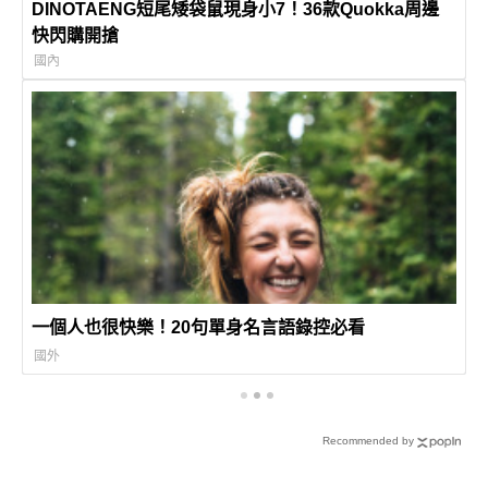
DINOTAENG短尾矮袋鼠現身小7！36款Quokka周邊
快閃購開搶
國內
一個人也很快樂！20句單身名言語錄控必看
國外
Recommended by