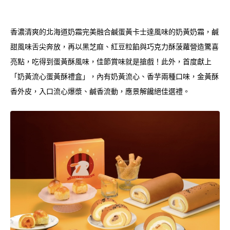
香濃清爽的北海道奶霜完美融合鹹蛋黃卡士達風味的奶黃奶霜，鹹
甜風味舌尖奔放，再以黑芝麻、紅豆粒餡與巧克力酥菠蘿營造驚喜
亮點，吃得到蛋黃酥風味，佳節賞味就是搶戲！此外，首度獻上
「奶黃流心蛋黃酥禮盒」，內有奶黃流心、香芋兩種口味，金黃酥
香外皮，入口流心爆漿、鹹香流動，應景解饞絕佳選禮。