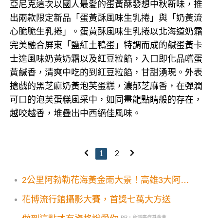
亞尼克這次以國人最愛的蛋黃酥發想中秋新味，推
出兩款限定新品「蛋黃酥風味生乳捲」與「奶黃流
心脆脆生乳捲」。蛋黃酥風味生乳捲以北海道奶霜
完美融合屏東「鹽紅土鴨蛋」特調而成的鹹蛋黃卡
士達風味奶黃奶霜以及紅豆粒餡，入口即化品嚐蛋
黃鹹香，清爽中吃的到紅豆粒餡，甘甜湧現。外表
搶戲的黑芝麻奶黃泡芙蛋糕，濃郁芝麻香，在彈潤
可口的泡芙蛋糕風采中，如同畫龍點睛般的存在，
越咬越香，堆疊出中西絕佳風味。
1
2
2公里阿勃勒花海黃金雨大景！高雄3大阿勃
勒打卡點美拍必訪
花博流行館攝影大賽，首獎七萬大方送
PR・台灣癌症基金會