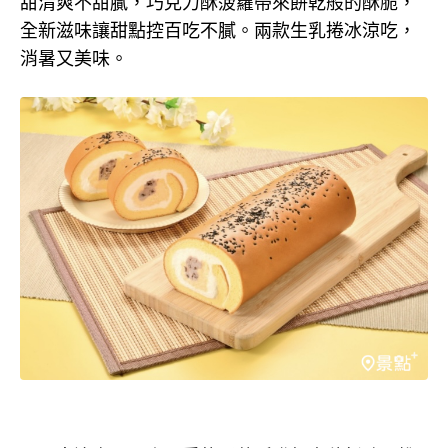
甜清爽不甜膩，巧克力酥菠蘿帶來餅乾般的酥脆，
全新滋味讓甜點控百吃不膩。兩款生乳捲冰涼吃，
消暑又美味。