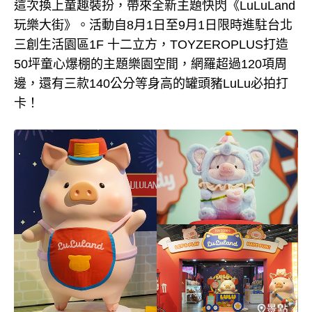
這次換上童趣裝扮，帶來全新主題快閃《LuLuLand
玩樂大街》。活動自8月1日至9月1日限時進駐台北
三創生活園區1F 十二立方，TOYZEROPLUS打造
50坪童心爆棚的主題樂園空間，網羅超過120項周
邊，還有三款140公分等身高的罐頭豬LuLu必拍打
卡！