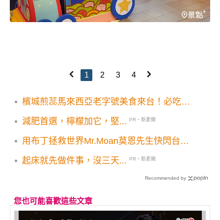
1
2
3
4
檳城煎蕊馬來西亞老字號美食來台！必吃檳
城三寶首店落腳東區SOGO開幕優惠
減肥首選，檸檬加它，堅...
PR・新素簡
用布丁拯救世界Mr.Moan莫恩先生快閃台
北！獨家新品火山般獨家造型甜點控必追
起床就先做件事，沒三天...
PR・新素簡
Recommended by
您也可能喜歡這些文章