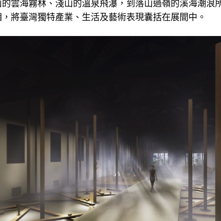
山的雲海霧林、淺山的溫泉飛瀑，到落山過嶺的溪海潮浪
相，將臺灣獨特產業、生活及藝術表現囊括在展間中。