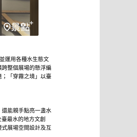
並運用各種水生態文
橫跨整個展場的懸浮編
憶；「穿霧之境」以臺
，還能親手點亮一盞水
全臺最水的地方文創
浸式展場空間設計及互