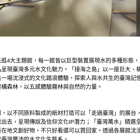
先逛4大主題館，每一館皆以巨型裝置展現水的多種形態，
品呈現臺灣多元水文化魅力。「接海之島」以一座巨大、
進一場沈浸式的文化踏浪體驗，探索人與水共生的臺灣記
建構森林，以五感體驗霧林與自然的力量。
引，以不同原料製成的紙材打造可以「走過臺灣」的展台
出去，呈現傳說及信仰文化IP潛力；「臺灣萬水」精選
臺在地文創好物，不只好看還可以買回家。透過各展館沈
索臺灣豐沛的水文化生態系。