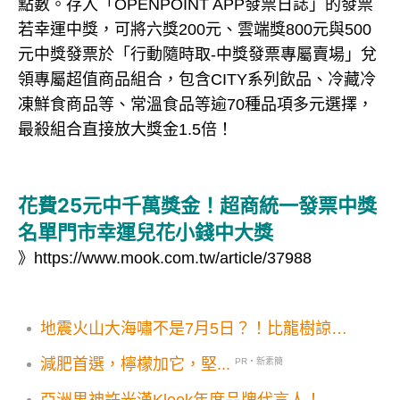
點數。存入「OPENPOINT APP發票日誌」的發票
若幸運中獎，可將六獎200元、雲端獎800元與500
元中獎發票於「行動隨時取-中獎發票專屬賣場」兌
領專屬超值商品組合，包含CITY系列飲品、冷藏冷
凍鮮食商品等、常溫食品等逾70種品項多元選擇，
最殺組合直接放大獎金1.5倍！
花費25元中千萬獎金！超商統一發票中獎
名單門市幸運兒花小錢中大獎
》
https://www.mook.com.tw/article/37988
地震火山大海嘯不是7月5日？！比龍樹諒預
知夢更早 最新預言東京大災難馬上到
減肥首選，檸檬加它，堅...
PR・新素簡
亞洲男神許光漢Klook年度品牌代言人！想