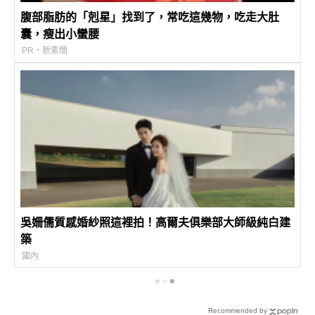
腹部脂肪的「剋星」找到了，常吃這幾物，吃走大肚
囊，瘦出小蠻腰
PR・新素簡
吳姍儒質感婚紗照這裡拍！高爾夫俱樂部大師級純白建
築
國內
Recommended by