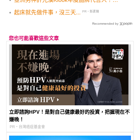
嘗試獨旅 年度優惠碼釋出快使用
起床就先做件事，沒三天...
PR・新素簡
Recommended by
您也可能喜歡這些文章
立即諮詢HPV！是對自己健康最好的投資，把握現在不
嫌晚！
PR・台灣癌症基金會