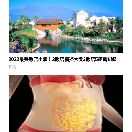
2022最美飯店出爐！3飯店橫掃大獎2飯店5連霸紀錄
國內