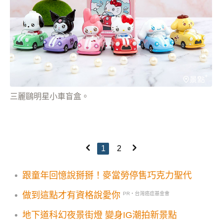
三麗鷗明星小車盲盒。
1
2
跟童年回憶說掰掰！麥當勞停售巧克力聖代
做到這點才有資格說愛你
PR・台灣癌症基金會
地下道科幻夜景街燈 變身IG潮拍新景點