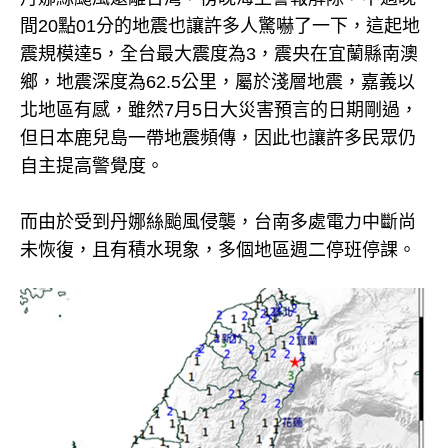
間20點01分的地震也讓許多人驚嚇了一下，這起地
震規模達5，全台最大震度為3，震央在宜蘭縣南澳
鄉，地震深度為62.5公里，屬於淺層地震，嘉義以
北地區有感，雖然7月5日大災害預言的日期剛過，
但日本鹿兒島一帶地震頻傳，因此也讓許多民眾仍
自主提高警覺度。
而由於受到丹娜絲颱風侵襲，台南多處電力中斷尚
未恢復，且有積水現象，多個地區週二停班停課。