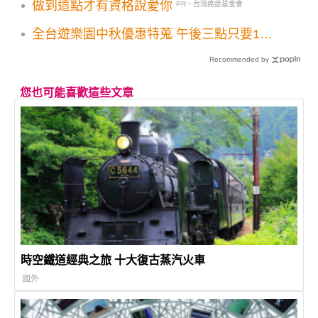
做到這點才有資格說愛你
PR・台灣癌症基金會
前趕快存手機，結帳直接用，最高省10%
全台遊樂園中秋優惠特蒐 午後三點只要100
元！
Recommended by
您也可能喜歡這些文章
時空鐵道經典之旅 十大復古蒸汽火車
國外