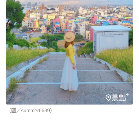
（圖／summer6639）