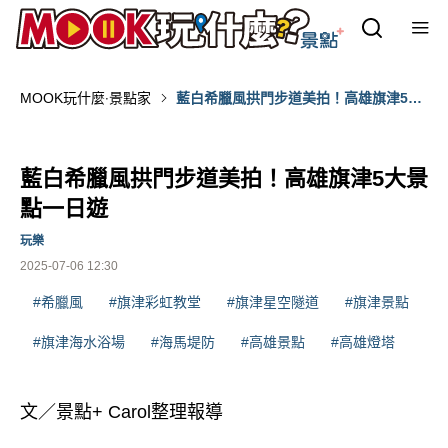
MOOK玩什麼‧景點家
藍白希臘風拱門步道美拍！高雄旗津5大
景點一日遊
藍白希臘風拱門步道美拍！高雄旗津5大景
點一日遊
玩樂
2025-07-06 12:30
#希臘風
#旗津彩虹教堂
#旗津星空隧道
#旗津景點
#旗津海水浴場
#海馬堤防
#高雄景點
#高雄燈塔
文／景點+ Carol整理報導