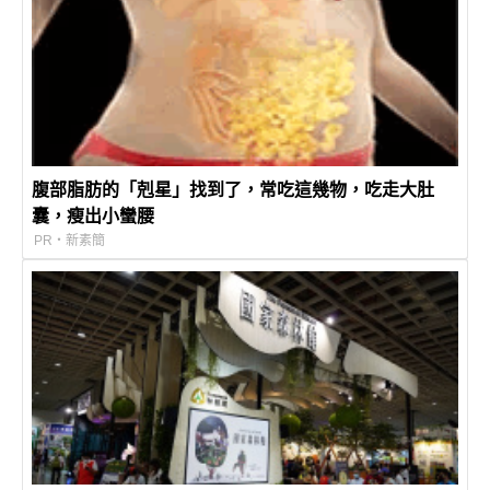
腹部脂肪的「剋星」找到了，常吃這幾物，吃走大肚
囊，瘦出小蠻腰
PR・新素簡