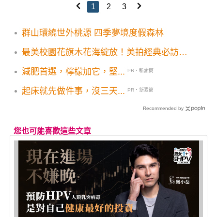
1
2
3
群山環繞世外桃源 四季夢境度假森林
最美校園花旗木花海綻放！美拍經典必訪花
期順遊一次看
減肥首選，檸檬加它，堅...
PR・新素簡
起床就先做件事，沒三天...
PR・新素簡
Recommended by
您也可能喜歡這些文章